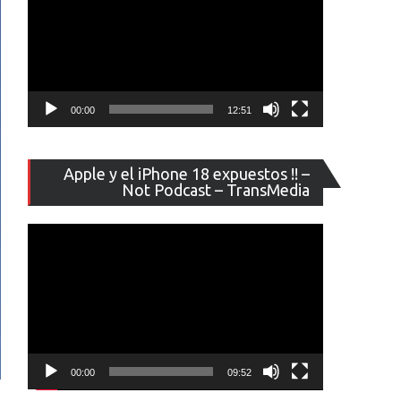
00:00
12:51
Reproducto
Apple y el iPhone 18 expuestos !! –
de
Not Podcast – TransMedia
vídeo
00:00
09:52