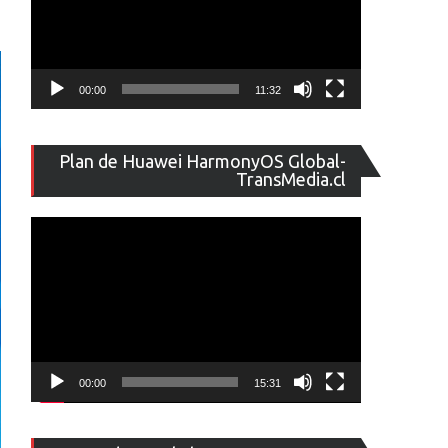
00:00
11:32
Reproducto
Plan de Huawei HarmonyOS Global-
de
TransMedia.cl
vídeo
00:00
15:31
Reproducto