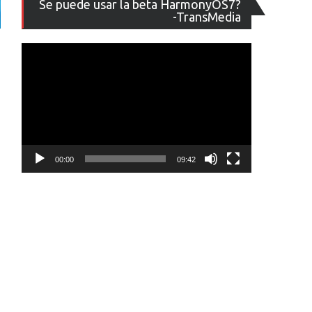
Se puede usar la beta HarmonyOS7?
de
-TransMedia
vídeo
00:00
09:42