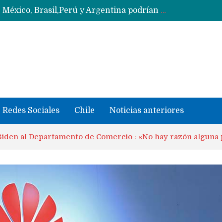
Data Centers de Huawei en Chile, México, Brasil,Perú y Argentina podrían verse afectados por arremetida de EE.UU
Fabricantes suben precios de teléfonos y ganan más dinero en un mercado donde Xiaomi alerta por no mejorar ventas
Redes Sociales
Chile
Noticias anteriores
Biden al Departamento de Comercio : «No hay razón alguna p