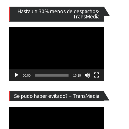
Reproducto
Hasta un 30% menos de despachos-
de
TransMedia
vídeo
00:00
13:19
Reproducto
Se pudo haber evitado? – TransMedia
de
vídeo