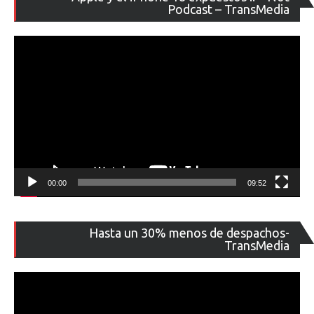
de
Podcast – TransMedia
ví
00:00
09:52
Re
Hasta un 30% menos de despachos-
de
TransMedia
ví