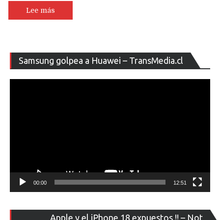
Lee más
Re
Samsung golpea a Huawei – TransMedia.cl
de
ví
00:00
12:51
Re
Apple y el iPhone 18 expuestos !! – Not