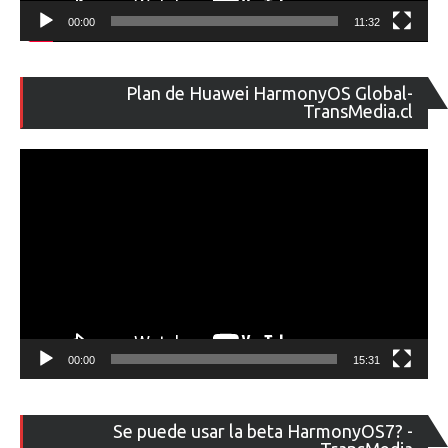
00:00
11:32
Re
Plan de Huawei HarmonyOS Global-
de
TransMedia.cl
ví
00:00
15:31
Re
Se puede usar la beta HarmonyOS7? -
de