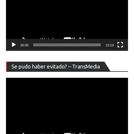
00:00
13:19
Re
Se pudo haber evitado? – TransMedia
de
ví