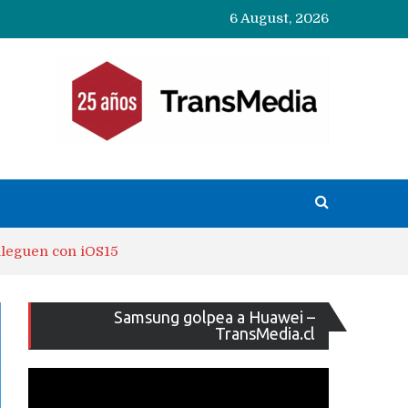
6 August, 2026
lleguen con iOS15
Reproducto
Samsung golpea a Huawei –
de
TransMedia.cl
vídeo