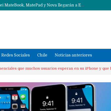
Data Centers de Huawei en Chile, México, Brasil,Perú y Argentina podrían verse afectados por arremetida de EE.UU
Fabricantes suben precios de teléfonos y ganan más dinero en un mercado donde Xiaomi alerta por no mejorar ventas
Redes Sociales
Chile
Noticias anteriores
senciales que muchos usuarios esperan en su iPhone y que 