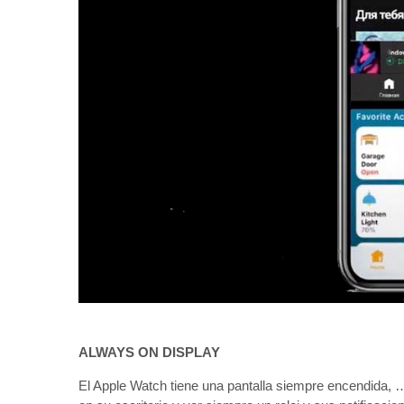
ALWAYS ON DISPLAY
El Apple Watch tiene una pantalla siempre encendida, …