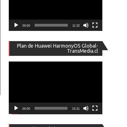
00:00
11:32
Reproducto
Plan de Huawei HarmonyOS Global-
de
TransMedia.cl
vídeo
00:00
15:31
Reproducto