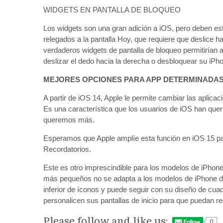
WIDGETS EN PANTALLA DE BLOQUEO
Los widgets son una gran adición a iOS, pero deben est
relegados a la pantalla Hoy, que requiere que deslice ha
verdaderos widgets de pantalla de bloqueo permitirían a
deslizar el dedo hacia la derecha o desbloquear su iPh
MEJORES OPCIONES PARA APP DETERMINADA
A partir de iOS 14, Apple le permite cambiar las aplica
Es una característica que los usuarios de iOS han que
queremos más.
Esperamos que Apple amplíe esta función en iOS 15 par
Recordatorios.
Este es otro imprescindible para los modelos de iPhon
más pequeños no se adapta a los modelos de iPhone de
inferior de íconos y puede seguir con su diseño de cua
personalicen sus pantallas de inicio para que puedan red
Please follow and like us:
0