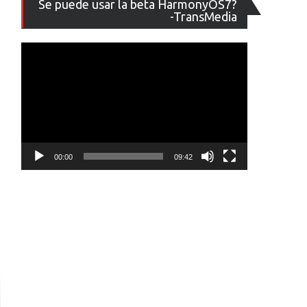
Se puede usar la beta HarmonyOS7?
de
-TransMedia
vídeo
00:00
09:42