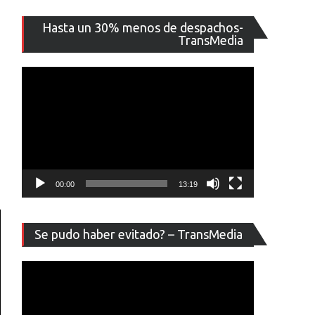
Reproducto
Hasta un 30% menos de despachos-
de
TransMedia
vídeo
00:00
13:19
Reproducto
Se pudo haber evitado? – TransMedia
de
vídeo