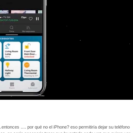
entonces …. por qué no el iPhone? eso permitiría dejar su teléfono