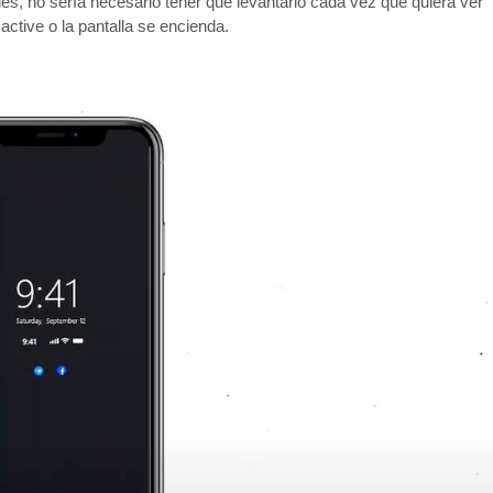
ones, no sería necesario tener que levantarlo cada vez que quiera ver
ctive o la pantalla se encienda.