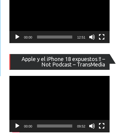
00:00
12:51
Reproducto
Apple y el iPhone 18 expuestos !! –
de
Not Podcast – TransMedia
vídeo
00:00
09:52