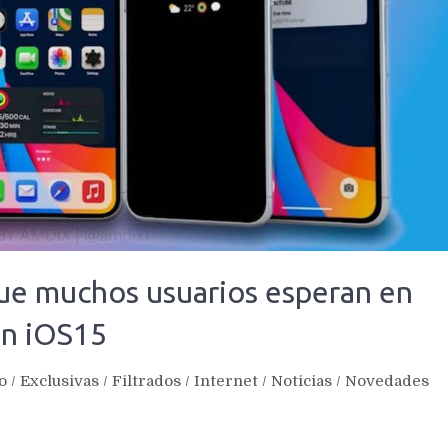
que muchos usuarios esperan en
on iOS15
o
/
Exclusivas
/
Filtrados
/
Internet
/
Noticias
/
Novedades