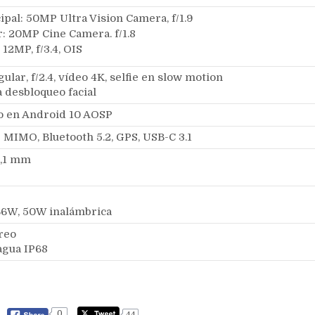
ipal: 50MP Ultra Vision Camera, f/1.9
r: 20MP Cine Camera. f/1.8
 12MP, f/3.4, OIS
ular, f/2.4, vídeo 4K, selfie en slow motion
 desbloqueo facial
o en Android 10 AOSP
2 MIMO, Bluetooth 5.2, GPS, USB-C 3.1
9,1 mm
6W, 50W inalámbrica
reo
 agua IP68
0
44