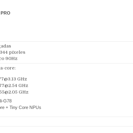
 PRO
gadas
.344 píxeles
sco 90Hz
a-core:
A77@3.13 GHz
A77@2.54 GHz
A55@2.05 GHz
li-G78
re + Tiny Core NPUs