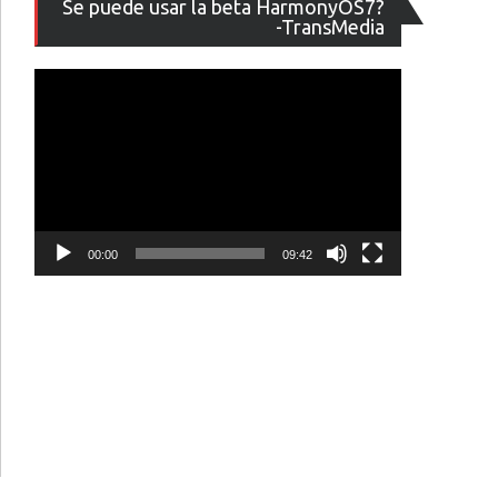
Se puede usar la beta HarmonyOS7?
de
-TransMedia
vídeo
00:00
09:42