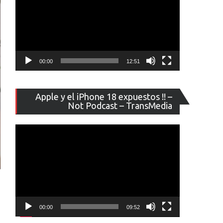
00:00
12:51
Reproducto
Apple y el iPhone 18 expuestos !! –
de
Not Podcast – TransMedia
vídeo
00:00
09:52