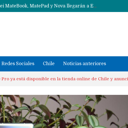
Data Centers de Huawei en Chile, México, Brasil,Perú y Argentina podrían verse afectados por arremetida de EE.UU
Fabricantes suben precios de teléfonos y ganan más dinero en un mercado donde Xiaomi alerta por no mejorar ventas
Redes Sociales
Chile
Noticias anteriores
Pro ya está disponible en la tienda online de Chile y anunci