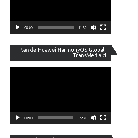
00:00
11:32
Reproducto
Plan de Huawei HarmonyOS Global-
de
TransMedia.cl
vídeo
00:00
15:31
Reproducto