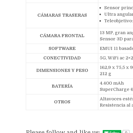
Sensor princ
Ultra angula
CÁMARAS TRASERAS
Teleobjetivo:
13 MP, gran ang
CÁMARA FRONTAL
Sensor 3D para
SOFTWARE
EMUI 11 basad
CONECTIVIDAD
5G, WiFi ac 2×
162,9 x 75,5 x 
DIMENSIONES Y PESO
212 g
4.400 mAh
BATERÍA
SuperCharge 6
Altavoces esté
OTROS
Resistencia al
Please follow and like us:
0