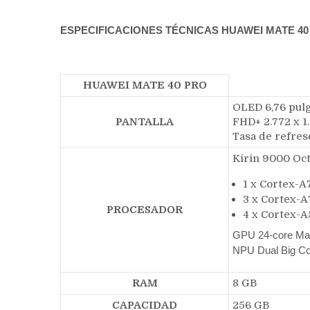
ESPECIFICACIONES TÉCNICAS HUAWEI MATE 40
HUAWEI MATE 40 PRO
OLED 6,76 pul
PANTALLA
FHD+ 2.772 x 1
Tasa de refre
Kirin 9000 Oct
1 x Cortex-
3 x Cortex-
PROCESADOR
4 x Cortex-
GPU 24-core Ma
NPU Dual Big Co
RAM
8 GB
CAPACIDAD
256 GB