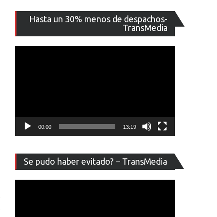
Reproducto
Hasta un 30% menos de despachos-
de
TransMedia
vídeo
00:00
13:19
Reproducto
Se pudo haber evitado? – TransMedia
de
vídeo