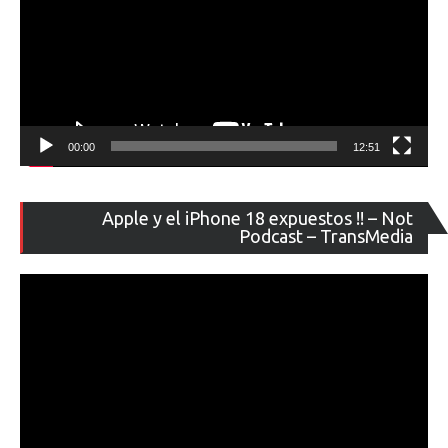
00:00
12:51
Re
Apple y el iPhone 18 expuestos !! – Not
de
Podcast – TransMedia
ví