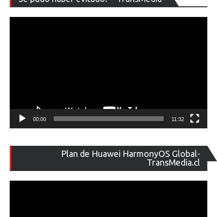
de
ví
00:00
11:32
Re
Plan de Huawei HarmonyOS Global-
de
TransMedia.cl
ví