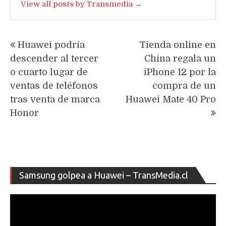
View all posts by Transmedia →
Navegación
Huawei podría
Tienda online en
de
descender al tercer
China regala un
entradas
o cuarto lugar de
iPhone 12 por la
ventas de teléfonos
compra de un
tras venta de marca
Huawei Mate 40 Pro
Honor
Re
Samsung golpea a Huawei – TransMedia.cl
de
ví