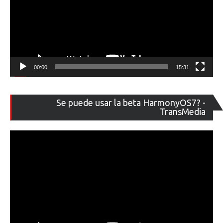
00:00
15:31
Re
Se puede usar la beta HarmonyOS7? -
de
TransMedia
ví