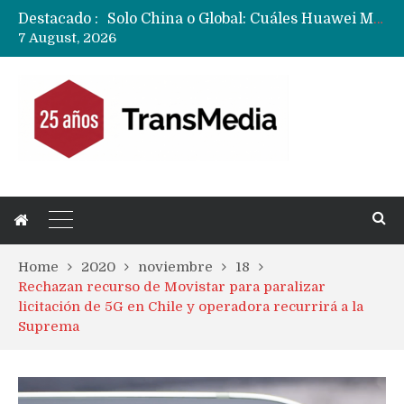
Solo China o Global: Cuáles Huawei MateBook, MatePad y Nova llegarán a Europa y LATAM?
Destacado :
Data Centers de Huawei en Chile, México, Brasil,Perú y Argentina podrían verse afectados por arremetida de EE.UU
7 August, 2026
Fabricantes suben precios de teléfonos y ganan más dinero en un mercado donde Xiaomi alerta por no mejorar ventas
Home
2020
noviembre
18
Rechazan recurso de Movistar para paralizar
licitación de 5G en Chile y operadora recurrirá a la
Suprema