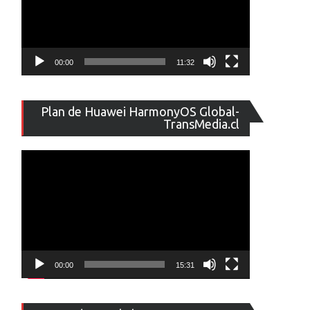
00:00
11:32
Reproducto
Plan de Huawei HarmonyOS Global-
de
TransMedia.cl
vídeo
00:00
15:31
Reproducto