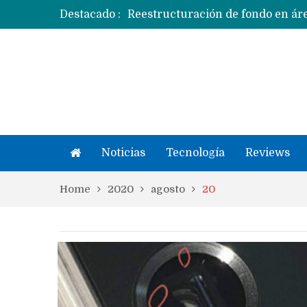
Destacado :
Apple dice que más ex empleados 
Noticias
Tecnología
Reviews
Home
2020
agosto
20