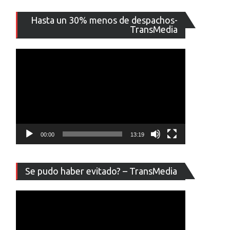
Reproducto
Hasta un 30% menos de despachos-
de
TransMedia
vídeo
00:00
13:19
Reproducto
Se pudo haber evitado? – TransMedia
de
vídeo