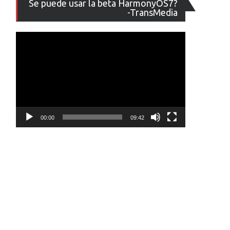
Se puede usar la beta HarmonyOS7?
de
-TransMedia
vídeo
00:00
09:42