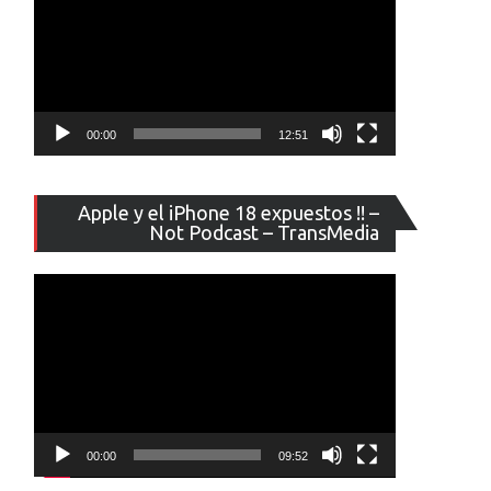
00:00
12:51
Reproducto
Apple y el iPhone 18 expuestos !! –
de
Not Podcast – TransMedia
vídeo
00:00
09:52