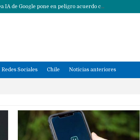
Reestructuración de fondo en área IA de Google pone en peligro acuerdo con Apple y salvataje de Siri
CXMT le dice NO a la venta de sus memorias a Apple y dará prioridad a Huawei y Xiaomi
Sailfish OS la «joya» de sistema operativo que Europa planea financiar para competir contra Android, iOS y HarmonyOS
se llevaron datos confidenciales a OpenAI
Solo China o Global: Cuáles Huawei MateBook, MatePad y Nova llegarán a Europa y LATAM?
Data Centers de Huawei en Chile, México, Brasil,Perú y Argentina podrían verse afectados por arremetida de EE.UU
Fabricantes suben precios de teléfonos y ganan más dinero en un mercado donde Xiaomi alerta por no mejorar ventas
Redes Sociales
Chile
Noticias anteriores