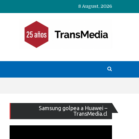
8 August, 2026
Reproducto
Samsung golpea a Huawei –
de
TransMedia.cl
vídeo