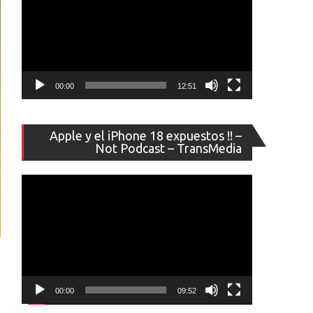
00:00
12:51
Reproducto
Apple y el iPhone 18 expuestos !! –
de
Not Podcast – TransMedia
vídeo
00:00
09:52