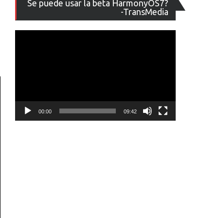
Se puede usar la beta HarmonyOS7?
de
-TransMedia
vídeo
00:00
09:42