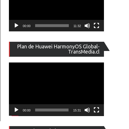
00:00
11:32
Reproducto
Plan de Huawei HarmonyOS Global-
de
TransMedia.cl
vídeo
00:00
15:31
Reproducto