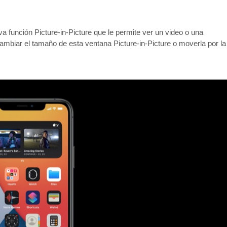
eva función Picture-in-Picture que le permite ver un video o una
ambiar el tamaño de esta ventana Picture-in-Picture o moverla por la