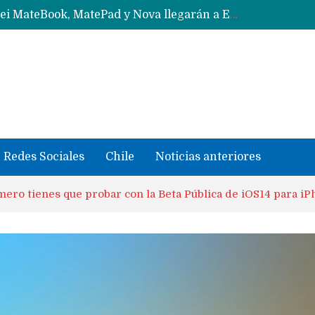
Data Centers de Huawei en Chile, México, Brasil,Perú y Argentina podrían verse afectados por arremetida de EE.UU
Fabricantes suben precios de teléfonos y ganan más dinero en un mercado donde Xiaomi alerta por no mejorar ventas
Redes Sociales
Chile
Noticias anteriores
mero tienes que probar con la Beta Pública de iOS14 para i