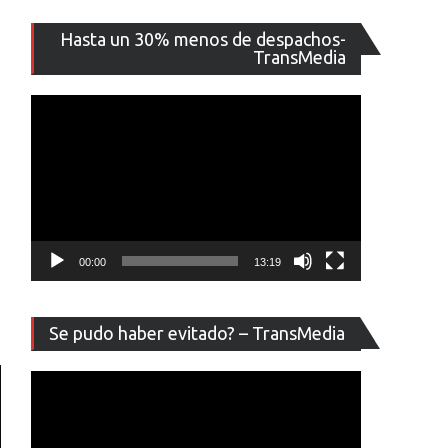
Reproducto
Hasta un 30% menos de despachos-
de
TransMedia
vídeo
00:00
13:19
Reproducto
Se pudo haber evitado? – TransMedia
de
vídeo