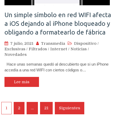
Un simple símbolo en red WIFI afecta
a iOS dejando al iPhone bloqueado y
obligando a formatearlo de fábrica
7 julio, 2021
Transmedia
Dispositivo
/
Exclusivas
/
Filtrados
/
Internet
/
Noticias
/
Novedades
Hace unas semanas quedó al descubierto que si un iPhone
accedía a una red WIFI con ciertos códigos o…
Lee más
Navegación
1
2
…
21
Siguientes
de