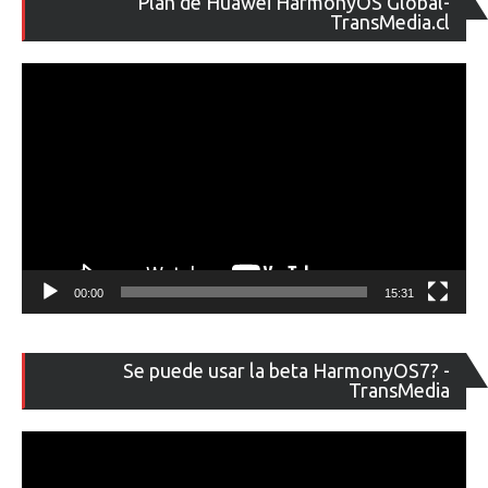
Plan de Huawei HarmonyOS Global-
de
TransMedia.cl
ví
00:00
15:31
Re
Se puede usar la beta HarmonyOS7? -
de
TransMedia
ví