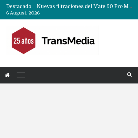
Nuevas filtraciones del Mate 90 Pro Max apuntan a potenciar las cámaras y pantalla OLED doble capa
Destacado :
Apple dice que más ex empleados se llevaron datos confidenciales a OpenAI
6 August, 2026