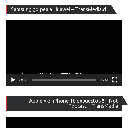
entradas
Re
Samsung golpea a Huawei – TransMedia.cl
de
ví
00:00
12:51
Re
Apple y el iPhone 18 expuestos !! – Not
de
Podcast – TransMedia
ví