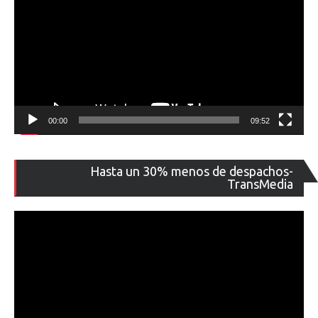
00:00
09:52
Re
Hasta un 30% menos de despachos-
de
TransMedia
ví