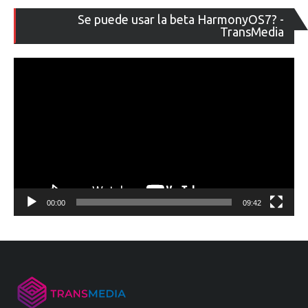
Re
Se puede usar la beta HarmonyOS7? -
de
TransMedia
ví
00:00
09:42