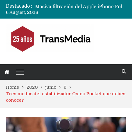
Destacado :
Masiva filtración del Apple iPhone Fold (Ultra) con todas sus características, precios y opciones
6 August, 2026
Reestructuración de fondo en área IA de Google pone en peligro acuerdo con Apple y salvataje de Siri
Home
2020
junio
9
Tres modos del estabilizador Osmo Pocket que debes
conocer