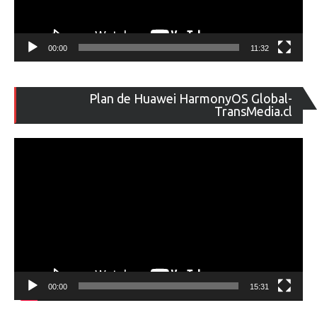
00:00
11:32
Re
Plan de Huawei HarmonyOS Global-
de
TransMedia.cl
ví
00:00
15:31