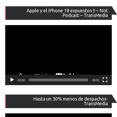
Re
Apple y el iPhone 18 expuestos !! – Not
de
Podcast – TransMedia
ví
00:00
09:52
Re
Hasta un 30% menos de despachos-
de
TransMedia
ví