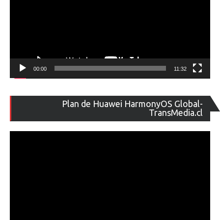
00:00
11:32
Re
Plan de Huawei HarmonyOS Global-
de
TransMedia.cl
ví