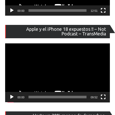
00:00
12:51
Re
Apple y el iPhone 18 expuestos !! – Not
de
Podcast – TransMedia
ví
00:00
09:52
Re