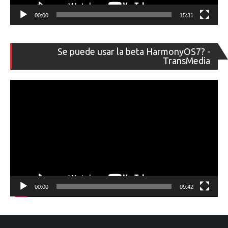
00:00
15:31
Re
Se puede usar la beta HarmonyOS7? -
de
TransMedia
ví
00:00
09:42