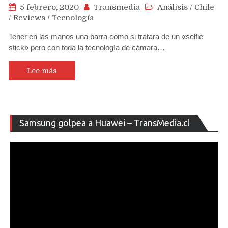
5 febrero, 2020
Transmedia
Análisis
/
Chile
/
Reviews
/
Tecnología
Tener en las manos una barra como si tratara de un «selfie
stick» pero con toda la tecnología de cámara…
Lee más
Re
Samsung golpea a Huawei – TransMedia.cl
de
ví