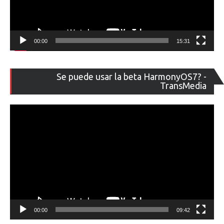
00:00
15:31
Re
Se puede usar la beta HarmonyOS7? -
de
TransMedia
ví
00:00
09:42