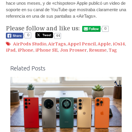
hace unos meses, y de «chispoteo» Apple publicó un video de
soporte en su canal de YouTube que mostraba claramente una
referencia en una de sus pantallas a «AirTags».
Please follow and like us:
0
0
44
AirPods Studio
,
AirTags
,
Appel Pencil
,
Apple
,
iOs14
,
iPad
,
iPhone
,
iPhone SE
,
Jon Prosser
,
Resume
,
Tag
Related Posts