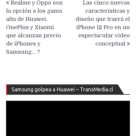
Realme y Oppo son
Las cinco nuevas
de
la opción a los gama
características y
entradas
alta de Huawei,
diseño que traerá el
OnePlus y Xiaomi
iPhone 12 Pro en un
que alcanzan precio
espectacular video
de iPhones y
conceptual
Samsung… ?
Re
Samsung golpea a Huawei – TransMedia.cl
de
ví