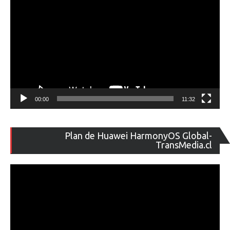
00:00
11:32
Re
Plan de Huawei HarmonyOS Global-
de
TransMedia.cl
ví