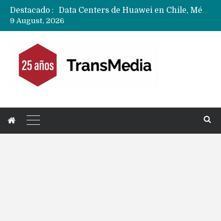
Destacado :
Data Centers de Huawei en Chile, México, Brasil,Perú y Argentina podrían verse afectados por arremetida de EE.UU
9 August, 2026
Fabricantes suben precios de teléfonos y ganan más dinero en un mercado donde Xiaomi alerta por no mejorar ventas