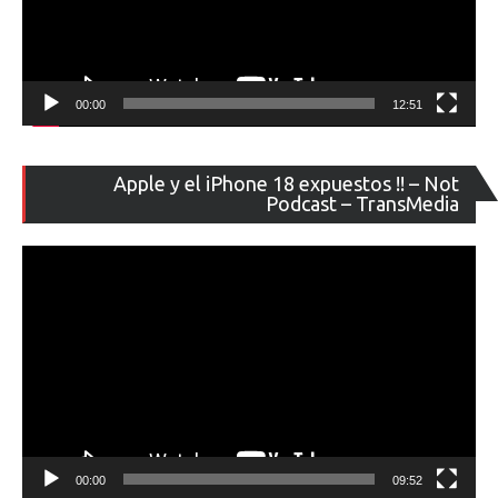
00:00
12:51
Re
Apple y el iPhone 18 expuestos !! – Not
de
Podcast – TransMedia
ví
00:00
09:52