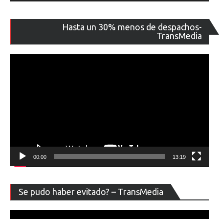
Re
Hasta un 30% menos de despachos-
de
TransMedia
ví
00:00
13:19
Re
Se pudo haber evitado? – TransMedia
de
ví