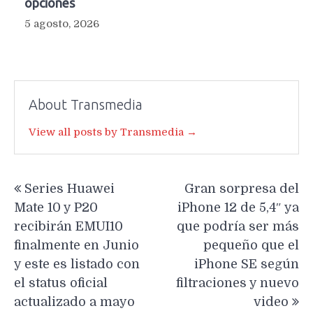
opciones
5 agosto, 2026
About Transmedia
View all posts by Transmedia →
Navegación
Series Huawei
Gran sorpresa del
de
Mate 10 y P20
iPhone 12 de 5,4″ ya
entradas
recibirán EMUI10
que podría ser más
finalmente en Junio
pequeño que el
y este es listado con
iPhone SE según
el status oficial
filtraciones y nuevo
actualizado a mayo
video