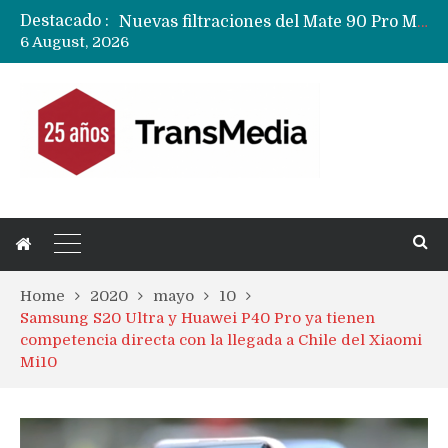
Destacado :
Nuevas filtraciones del Mate 90 Pro Max apuntan a potenciar las cámaras y pantalla OLED doble capa
6 August, 2026
Apple dice que más ex empleados se llevaron datos confidenciales a OpenAI
Home
2020
mayo
10
Samsung S20 Ultra y Huawei P40 Pro ya tienen
competencia directa con la llegada a Chile del Xiaomi
Mi10