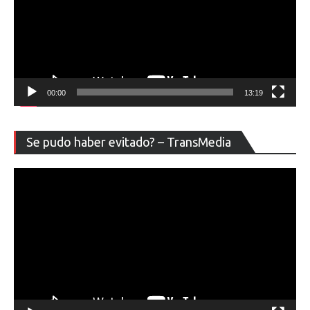
00:00
13:19
Re
Se pudo haber evitado? – TransMedia
de
ví