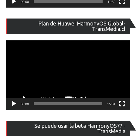
00:00
11:32
Re
Plan de Huawei HarmonyOS Global-
de
TransMedia.cl
ví
00:00
15:31
Re
Se puede usar la beta HarmonyOS7? -
de
TransMedia