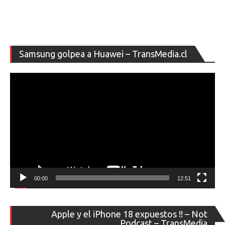
Re
Samsung golpea a Huawei – TransMedia.cl
de
ví
00:00
12:51
Re
Apple y el iPhone 18 expuestos !! – Not
de
Podcast – TransMedia