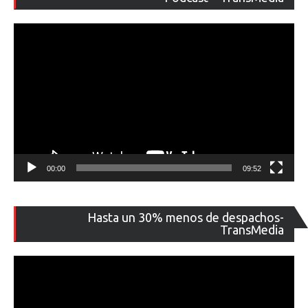
ví
00:00
09:52
Re
Hasta un 30% menos de despachos-
de
TransMedia
ví