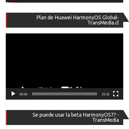
Re
Plan de Huawei HarmonyOS Global-
de
TransMedia.cl
ví
00:00
15:31
Re
Se puede usar la beta HarmonyOS7? -
de
TransMedia
ví