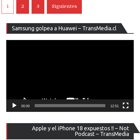
Navegación
1
2
3
Siguientes
de
entradas
Re
Samsung golpea a Huawei – TransMedia.cl
de
ví
00:00
12:51
Re
Apple y el iPhone 18 expuestos !! – Not
de
Podcast – TransMedia
ví