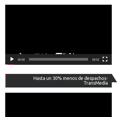
00:00
09:52
Re
Hasta un 30% menos de despachos-
de
TransMedia
ví