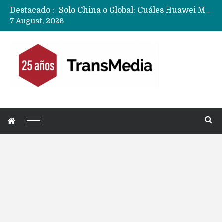
Destacado :
Data Centers de Huawei en Chile, México, Brasil,Perú y Argentina podrían verse afectados por arremetida de EE.UU
7 August, 2026
Fabricantes suben precios de teléfonos y ganan más dinero en un mercado donde Xiaomi alerta por no mejorar ventas