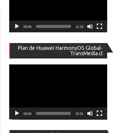
00:00
11:32
Reproducto
Plan de Huawei HarmonyOS Global-
de
TransMedia.cl
vídeo
00:00
15:31
Reproducto