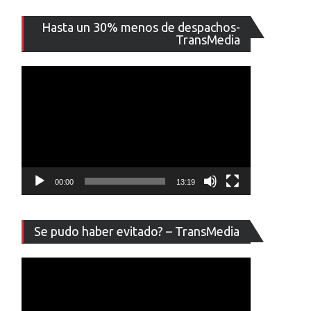
Reproducto
Hasta un 30% menos de despachos-
de
TransMedia
vídeo
00:00
13:19
Reproducto
Se pudo haber evitado? – TransMedia
de
vídeo