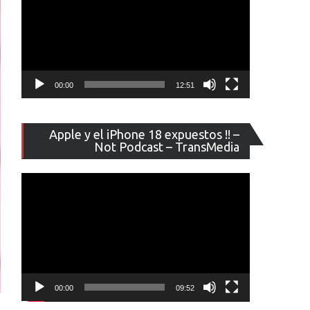
00:00
12:51
Reproducto
Apple y el iPhone 18 expuestos !! –
de
Not Podcast – TransMedia
vídeo
00:00
09:52