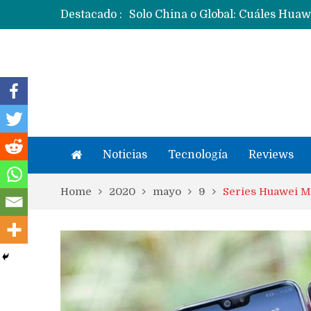
Destacado :
Noticias
Tecnología
Reviews
Home
2020
mayo
9
Series Huawei Ma