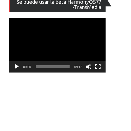
Se puede usar la beta HarmonyOS7?
de
-TransMedia
vídeo
00:00
09:42