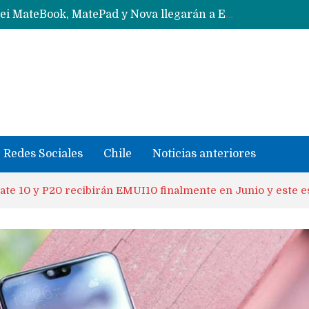
Data Centers de Huawei en Chile, México, Brasil,Perú y Argentina podrían verse afectados por arremetida de EE.UU
Fabricantes suben precios de teléfonos y ganan más dinero en un mercado donde Xiaomi alerta por no mejorar ventas
Redes Sociales
Chile
Noticias anteriores
te 10 y P20 recibirán EMUI10 finalmente en Junio y este es l