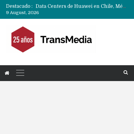
Destacado :
Data Centers de Huawei en Chile, México, Brasil,Perú y Argentina podrían verse afectados por arremetida de EE.UU
9 August, 2026
Fabricantes suben precios de teléfonos y ganan más dinero en un mercado donde Xiaomi alerta por no mejorar ventas