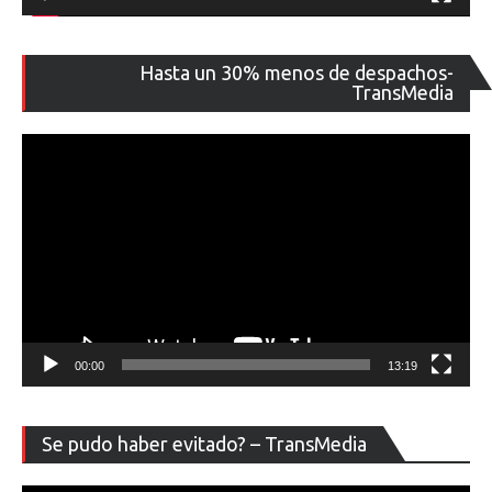
Re
Hasta un 30% menos de despachos-
de
TransMedia
ví
00:00
13:19
Re
Se pudo haber evitado? – TransMedia
de
ví