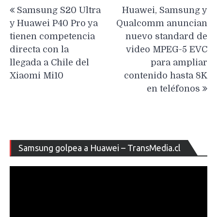
Navegación
Samsung S20 Ultra
Huawei, Samsung y
de
y Huawei P40 Pro ya
Qualcomm anuncian
entradas
tienen competencia
nuevo standard de
directa con la
video MPEG-5 EVC
llegada a Chile del
para ampliar
Xiaomi Mi10
contenido hasta 8K
en teléfonos
Re
Samsung golpea a Huawei – TransMedia.cl
de
ví