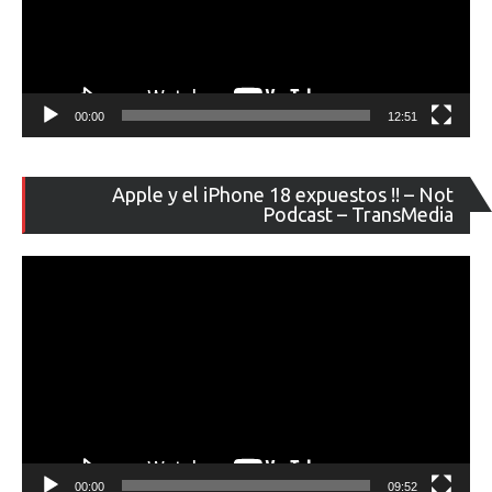
00:00
12:51
Re
Apple y el iPhone 18 expuestos !! – Not
de
Podcast – TransMedia
ví
00:00
09:52