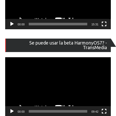
00:00
15:31
Re
Se puede usar la beta HarmonyOS7? -
de
TransMedia
ví
00:00
09:42