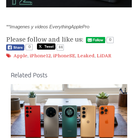
**Imagenes y videos EverythingApplePro
Please follow and like us:
0
0
44
Apple
,
iPhone12
,
iPhoneSE
,
Leaked
,
LiDAR
Related Posts