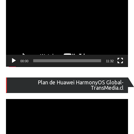
00:00
11:32
Re
Plan de Huawei HarmonyOS Global-
de
TransMedia.cl
ví