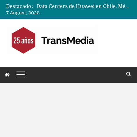
Destacado :
Data Centers de Huawei en Chile, México, Brasil,Perú y Argentina podrían verse afectados por arremetida de EE.UU
7 August, 2026
Fabricantes suben precios de teléfonos y ganan más dinero en un mercado donde Xiaomi alerta por no mejorar ventas