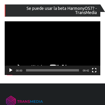
Re
Se puede usar la beta HarmonyOS7? -
de
TransMedia
ví
00:00
09:42