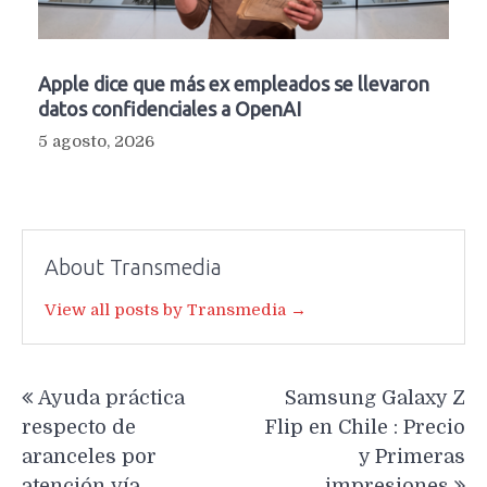
Apple dice que más ex empleados se llevaron
datos confidenciales a OpenAI
5 agosto, 2026
About Transmedia
View all posts by Transmedia →
Navegación
Ayuda práctica
Samsung Galaxy Z
de
respecto de
Flip en Chile : Precio
entradas
aranceles por
y Primeras
atención vía
impresiones