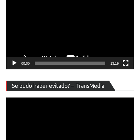
00:00
13:19
Re
Se pudo haber evitado? – TransMedia
de
ví