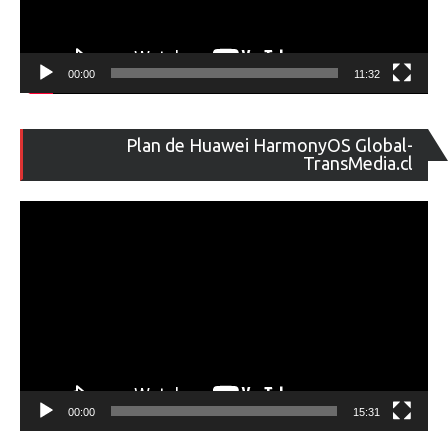
00:00
11:32
Re
Plan de Huawei HarmonyOS Global-
de
TransMedia.cl
ví
00:00
15:31