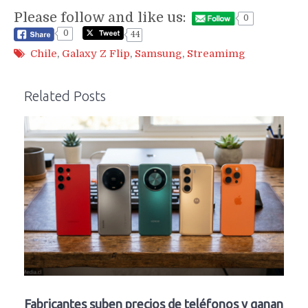
Please follow and like us:
0
0
44
Chile
,
Galaxy Z Flip
,
Samsung
,
Streamimg
Related Posts
Fabricantes suben precios de teléfonos y ganan