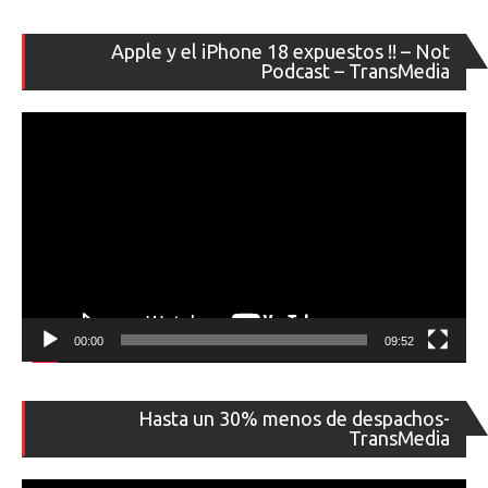
Re
Apple y el iPhone 18 expuestos !! – Not
de
Podcast – TransMedia
ví
00:00
09:52
Re
Hasta un 30% menos de despachos-
de
TransMedia
ví