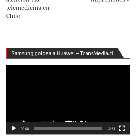
telemedicina en
Chile
Re
Samsung golpea a Huawei – TransMedia.cl
de
ví
00:00
12:51