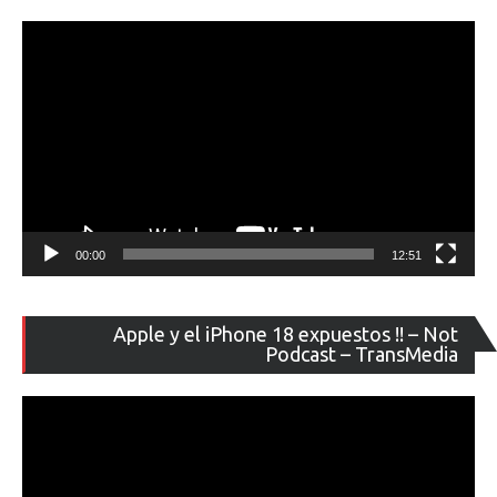
ví
00:00
12:51
Re
Apple y el iPhone 18 expuestos !! – Not
de
Podcast – TransMedia
ví