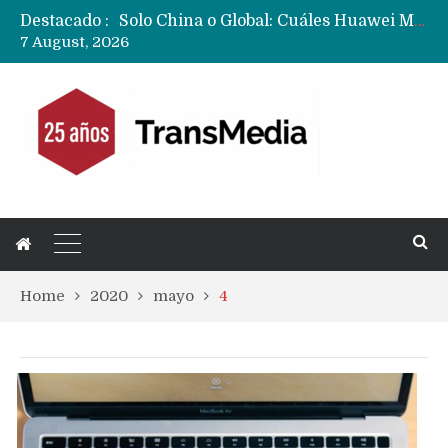
Destacado :
Solo China o Global: Cuáles Huawei MateBook, MatePad y Nova llegarán a Europa y LATAM?
7 August, 2026
Data Centers de Huawei en Chile, México, Brasil,Perú y Argentina podrían verse afectados por arremetida de EE.UU
Fabricantes suben precios de teléfonos y ganan más dinero en un mercado donde Xiaomi alerta por no mejorar ventas
Home
2020
mayo
4