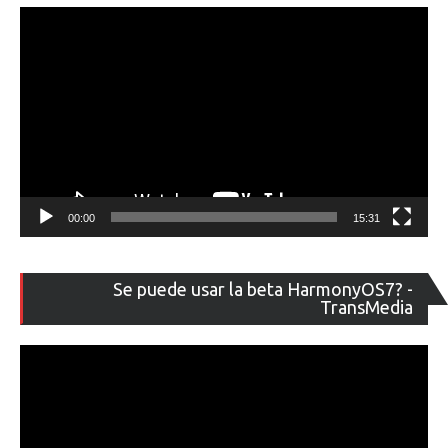
00:00
15:31
Re
Se puede usar la beta HarmonyOS7? -
de
TransMedia
ví