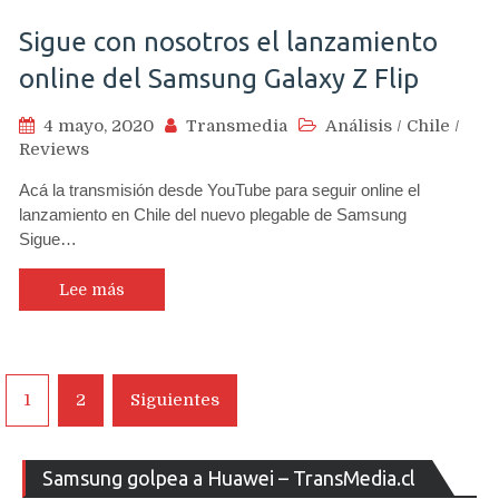
Sigue con nosotros el lanzamiento
online del Samsung Galaxy Z Flip
4 mayo, 2020
Transmedia
Análisis
/
Chile
/
Reviews
Acá la transmisión desde YouTube para seguir online el
lanzamiento en Chile del nuevo plegable de Samsung
Sigue…
Lee más
Navegación
1
2
Siguientes
de
entradas
Re
Samsung golpea a Huawei – TransMedia.cl
de