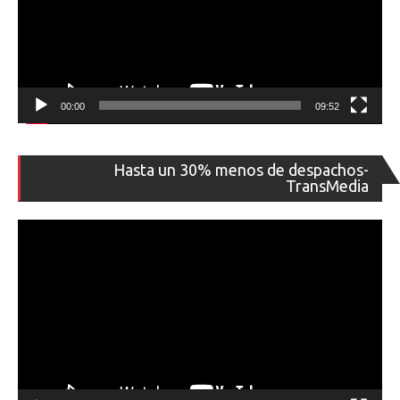
00:00
09:52
Re
Hasta un 30% menos de despachos-
de
TransMedia
ví