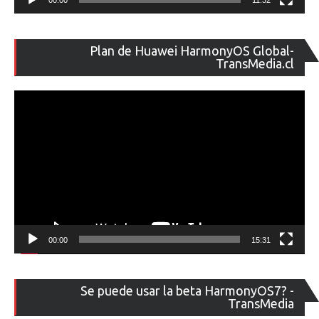
Re
Plan de Huawei HarmonyOS Global-
de
TransMedia.cl
ví
00:00
15:31
Re
Se puede usar la beta HarmonyOS7? -
de
TransMedia
ví