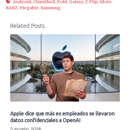
Android
,
ClamShell
,
Fold
,
Galaxy Z Flip
,
Moto
RARZ
,
Plegable
,
Samsung
Related Posts
Apple dice que más ex empleados se llevaron
datos confidenciales a OpenAI
5 agosto, 2026