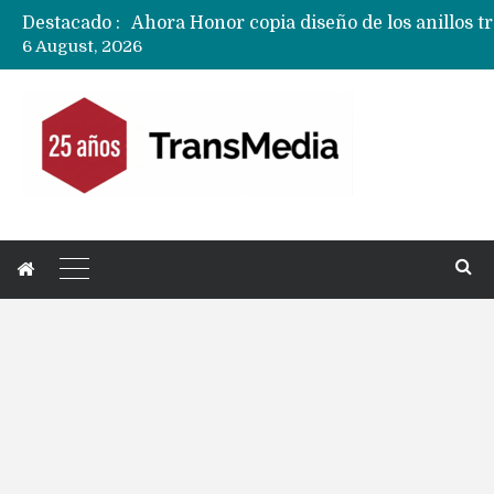
Destacado :
6 August, 2026
Ecosistema Apple: cómo elegir el iPhone 