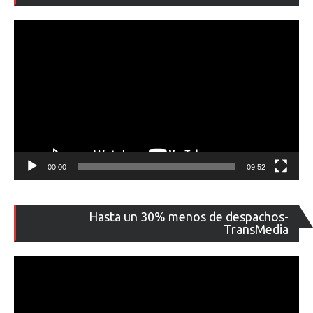
ví
00:00
09:52
Re
Hasta un 30% menos de despachos-
de
TransMedia
ví