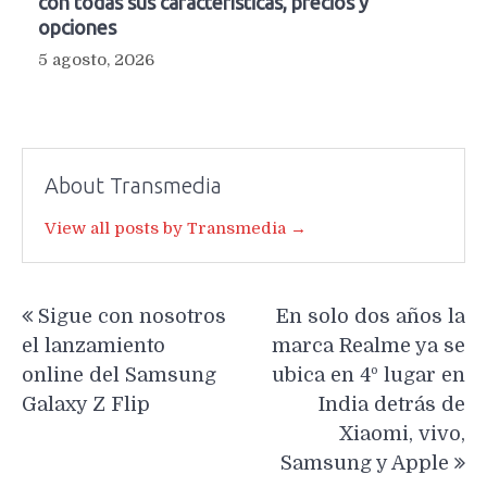
con todas sus características, precios y
opciones
5 agosto, 2026
About Transmedia
View all posts by Transmedia →
Navegación
Sigue con nosotros
En solo dos años la
de
el lanzamiento
marca Realme ya se
entradas
online del Samsung
ubica en 4º lugar en
Galaxy Z Flip
India detrás de
Xiaomi, vivo,
Samsung y Apple