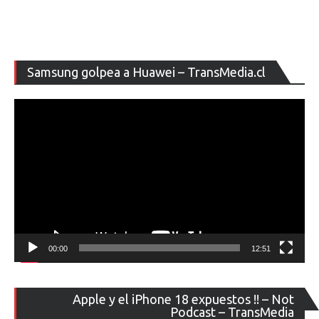
Re
Samsung golpea a Huawei – TransMedia.cl
de
ví
00:00
12:51
Re
Apple y el iPhone 18 expuestos !! – Not
de
Podcast – TransMedia