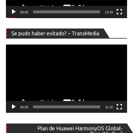
00:00
13:19
Re
Se pudo haber evitado? – TransMedia
de
ví
00:00
11:32
Re
Plan de Huawei HarmonyOS Global-
de