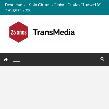
Solo China o Global: Cuáles Huawei MateBook, MatePad y Nova llegarán a Europa y LATAM?
Destacado :
Data Centers de Huawei en Chile, México, Brasil,Perú y Argentina podrían verse afectados por arremetida de EE.UU
7 August, 2026
Fabricantes suben precios de teléfonos y ganan más dinero en un mercado donde Xiaomi alerta por no mejorar ventas