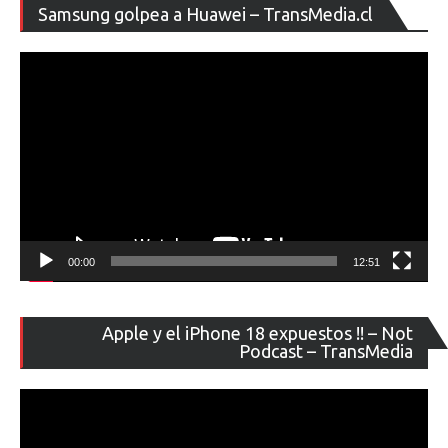
Re
Samsung golpea a Huawei – TransMedia.cl
de
ví
00:00
12:51
Re
Apple y el iPhone 18 expuestos !! – Not
de
Podcast – TransMedia
ví