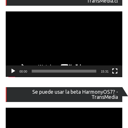
TransMedia.cl
ví
00:00
15:31
Re
Se puede usar la beta HarmonyOS7? -
de
TransMedia
ví