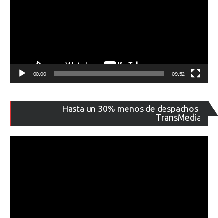
00:00
09:52
Re
Hasta un 30% menos de despachos-
de
TransMedia
ví