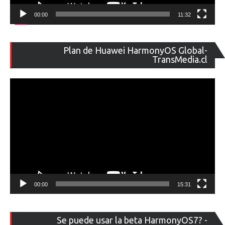
00:00
11:32
Re
Plan de Huawei HarmonyOS Global-
de
TransMedia.cl
ví
00:00
15:31
Re
Se puede usar la beta HarmonyOS7? -