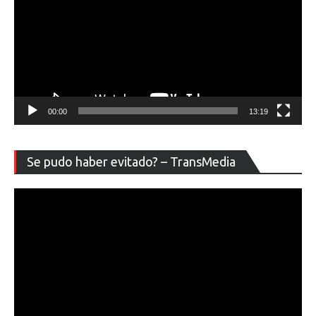
00:00
13:19
Re
Se pudo haber evitado? – TransMedia
de
ví