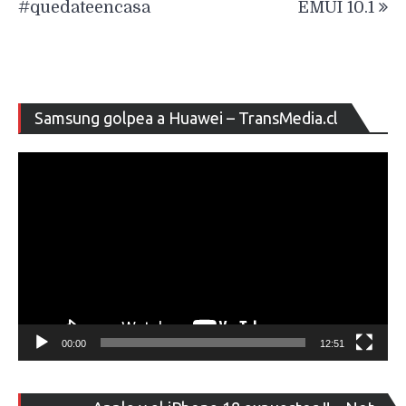
#quedateencasa
EMUI 10.1
Re
Samsung golpea a Huawei – TransMedia.cl
de
ví
00:00
12:51
Re