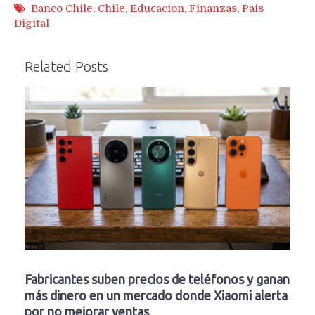
Banco Chile
,
Chile
,
Educacion
,
Finanzas
,
Pais
Digital
Related Posts
Fabricantes suben precios de teléfonos y ganan
más dinero en un mercado donde Xiaomi alerta
por no mejorar ventas