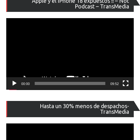
Apple y el iPhone 18 expuestos !! – Not
de
Podcast – TransMedia
ví
00:00
09:52
Re
Hasta un 30% menos de despachos-
de
TransMedia
ví