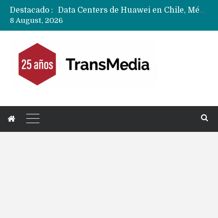
Destacado :
Data Centers de Huawei en Chile, México, Brasil,Perú y Argentina podrían verse afectados por arremetida de EE.UU
8 August, 2026
Fabricantes suben precios de teléfonos y ganan más dinero en un mercado donde Xiaomi alerta por no mejorar ventas