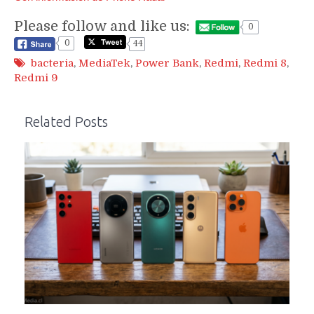
Please follow and like us:
0
0
44
bacteria
,
MediaTek
,
Power Bank
,
Redmi
,
Redmi 8
,
Redmi 9
Related Posts