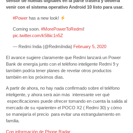
sensor de huellas digitales en la parte trasera y debería
venir con el sistema operativo Android 10 listo para usar.
#Power
has a new look!
Coming soon.
#MorePowerToRedmi
!
pic.twitter.com/k58iic1n5Z
— Redmi India (@RedmiIndia)
February 5, 2020
El avance sugiere claramente que Redmi lanzará un Power
Bank de energía junto con el teléfono inteligente Redmi 9 y
también podría tener planes de revelar otros productos
también en los próximos días.
A partir de ahora, no hay nada confirmado sobre el teléfono
inteligente, y ahora será aún más interesante ver qué
especificaciones puede ofrecer tomando en cuenta la salida al
mercado de su «pariente» el POCO X2 ( Redmi 30) y cómo
se manejaría el precio para evitar una estrangulamiento en
familia.
Con información de Phone Radar