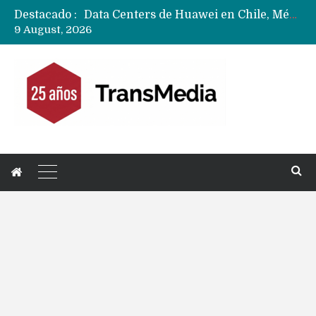
Destacado :
Data Centers de Huawei en Chile, México, Brasil,Perú y Argentina podrían verse afectados por arremetida de EE.UU
9 August, 2026
Fabricantes suben precios de teléfonos y ganan más dinero en un mercado donde Xiaomi alerta por no mejorar ventas