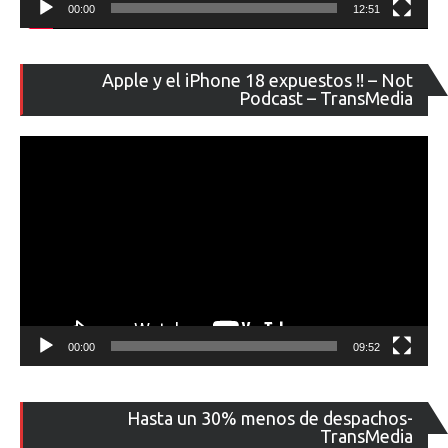
00:00
12:51
Re
Apple y el iPhone 18 expuestos !! – Not
de
Podcast – TransMedia
ví
00:00
09:52
Re
Hasta un 30% menos de despachos-
de
TransMedia