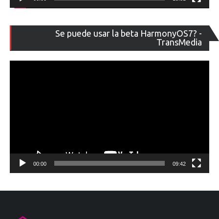
Re
Se puede usar la beta HarmonyOS7? -
de
TransMedia
ví
00:00
09:42