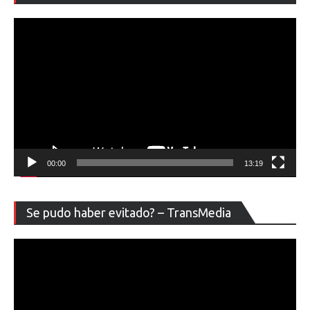
ví
00:00
13:19
Re
Se pudo haber evitado? – TransMedia
de
ví