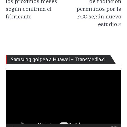
los próximos meses
de radiación
según confirma el
permitidos por la
fabricante
FCC según nuevo
estudio
Re
Samsung golpea a Huawei – TransMedia.cl
de
ví