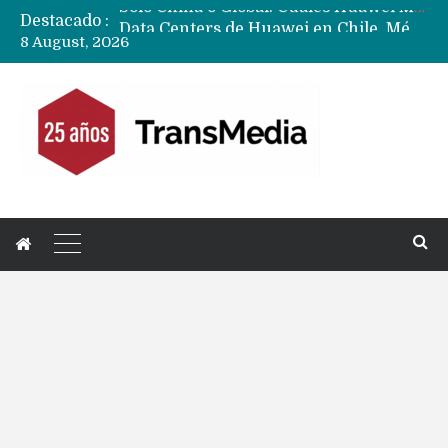
Destacado :
Data Centers de Huawei en Chile, México, Brasil,Perú y Argentina podrían verse afectados por arremetida de EE.UU
8 August, 2026
Fabricantes suben precios de teléfonos y ganan más dinero en un mercado donde Xiaomi alerta por no mejorar ventas