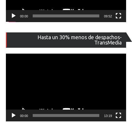
00:00
09:52
Re
Hasta un 30% menos de despachos-
de
TransMedia
ví
00:00
13:19