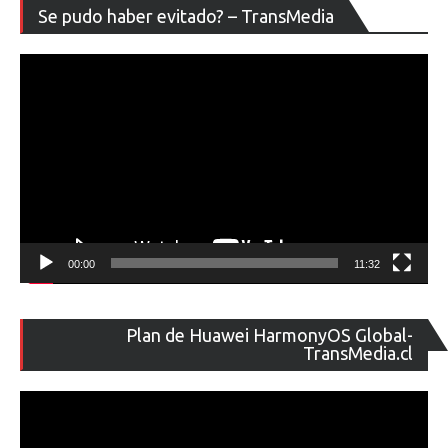
Re
Se pudo haber evitado? – TransMedia
de
ví
00:00
11:32
Re
Plan de Huawei HarmonyOS Global-
de
TransMedia.cl
ví