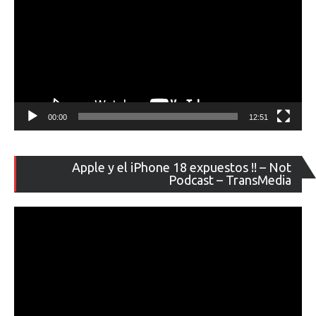
00:00
12:51
Re
Apple y el iPhone 18 expuestos !! – Not
de
Podcast – TransMedia
ví