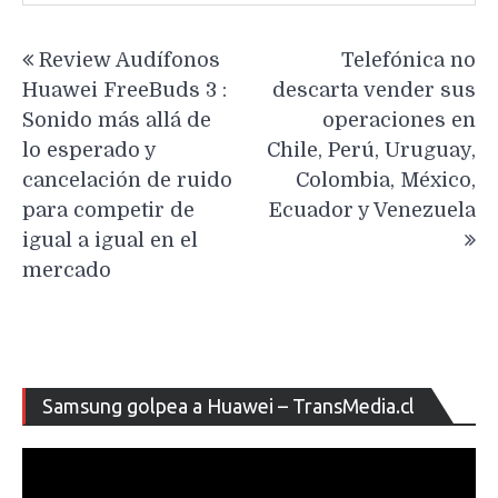
Navegación
Review Audífonos
Telefónica no
de
Huawei FreeBuds 3 :
descarta vender sus
entradas
Sonido más allá de
operaciones en
lo esperado y
Chile, Perú, Uruguay,
cancelación de ruido
Colombia, México,
para competir de
Ecuador y Venezuela
igual a igual en el
mercado
Re
Samsung golpea a Huawei – TransMedia.cl
de
ví