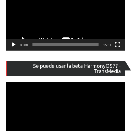
00:00
15:31
Re
Se puede usar la beta HarmonyOS7? -
de
TransMedia
ví