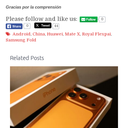
Gracias por la comprensión
Please follow and like us:
0
0
44
Android
,
China
,
Huawei
,
Mate X
,
Royal Flexpai
,
Samsung Fold
Related Posts