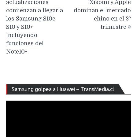
actualizaciones
Xiaomi y Apple
entradas
comienzan a llegar a
dominan el mercado
los Samsung S10e,
chino en el 3º
S10 y S10+
trimestre
incluyendo
funciones del
Note10+
Re
Samsung golpea a Huawei – TransMedia.cl
de
ví