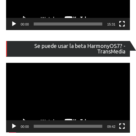
00:00
15:31
Re
Se puede usar la beta HarmonyOS7? -
de
TransMedia
ví
00:00
09:42