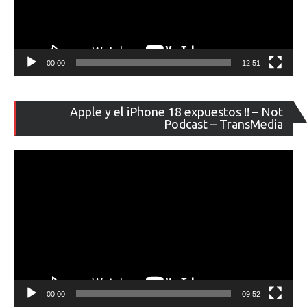
00:00
12:51
Re
Apple y el iPhone 18 expuestos !! – Not
de
Podcast – TransMedia
ví
00:00
09:52