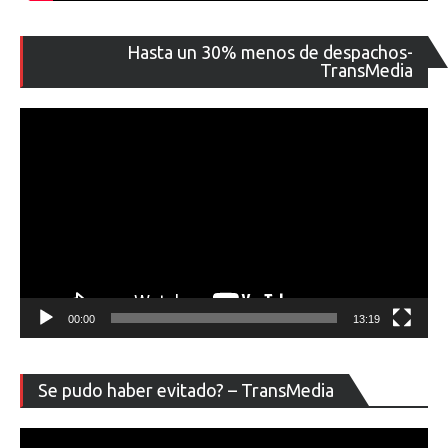
Re
Hasta un 30% menos de despachos-
de
TransMedia
ví
00:00
13:19
Re
Se pudo haber evitado? – TransMedia
de
ví