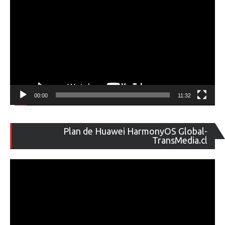
00:00
11:32
Re
Plan de Huawei HarmonyOS Global-
de
TransMedia.cl
ví