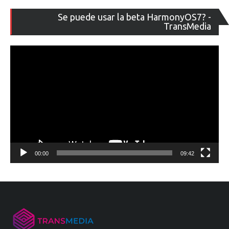
Re
Se puede usar la beta HarmonyOS7? -
de
TransMedia
ví
00:00
09:42