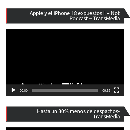
Re
Apple y el iPhone 18 expuestos !! – Not
de
Podcast – TransMedia
ví
00:00
09:52
Re
Hasta un 30% menos de despachos-
de
TransMedia
ví