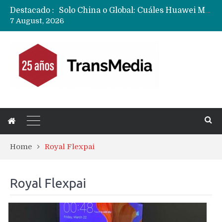
Solo China o Global: Cuáles Huawei MateBook, MatePad y Nova llegarán a Europa y LATAM?
Destacado :
Data Centers de Huawei en Chile, México, Brasil,Perú y Argentina podrían verse afectados por arremetida de EE.UU
7 August, 2026
Fabricantes suben precios de teléfonos y ganan más dinero en un mercado donde Xiaomi alerta por no mejorar ventas
Home
Royal Flexpai
Royal Flexpai