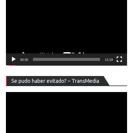
00:00
13:19
Re
Se pudo haber evitado? – TransMedia
de
ví