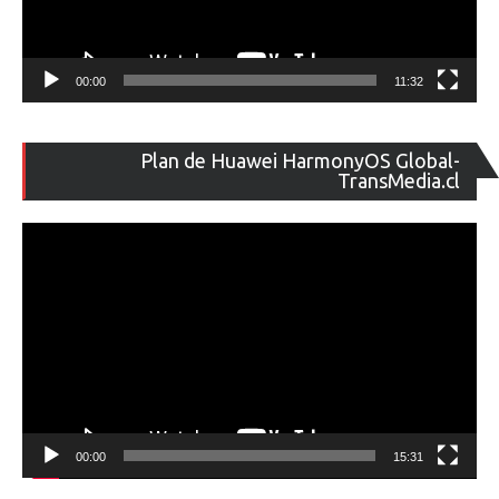
00:00
11:32
Re
Plan de Huawei HarmonyOS Global-
de
TransMedia.cl
ví
00:00
15:31