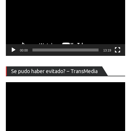
00:00
13:19
Re
Se pudo haber evitado? – TransMedia
de
ví