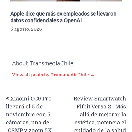
Apple dice que más ex empleados se llevaron
datos confidenciales a OpenAI
5 agosto, 2026
About TransmediaChile
View all posts by TransmediaChile →
Navegación
Xiaomi CC9 Pro
Review Smartwatch
de
llegará el 5 de
Fitbit Versa 2 : Más
entradas
noviembre con 5
allá de mejorar la
cámaras, una de
estética, potencia el
108MP y zoom 5X
cuidado de la salud