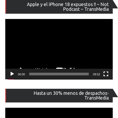
Re
Apple y el iPhone 18 expuestos !! – Not
de
Podcast – TransMedia
ví
00:00
09:52
Re
Hasta un 30% menos de despachos-
de
TransMedia
ví