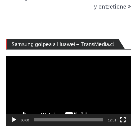
y entretiene
Re
Samsung golpea a Huawei – TransMedia.cl
de
ví
00:00
12:51