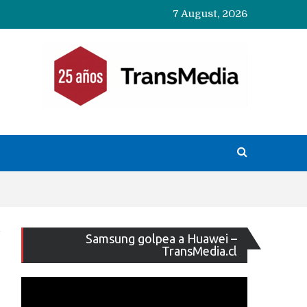
7 August, 2026
Reproducto
Samsung golpea a Huawei –
de
TransMedia.cl
vídeo