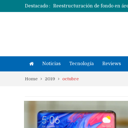
Destacado :
Apple dice que más ex empleados 
Noticias
Tecnología
Reviews
Home
2019
octubre