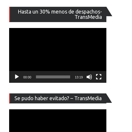
Reproducto
Hasta un 30% menos de despachos-
de
TransMedia
vídeo
00:00
13:19
Reproducto
Se pudo haber evitado? – TransMedia
de
vídeo