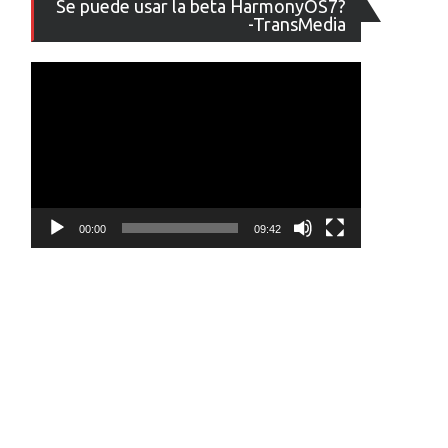
Se puede usar la beta HarmonyOS7?
de
-TransMedia
vídeo
00:00
09:42