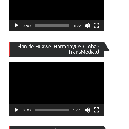
00:00
11:32
Reproducto
Plan de Huawei HarmonyOS Global-
de
TransMedia.cl
vídeo
00:00
15:31
Reproducto