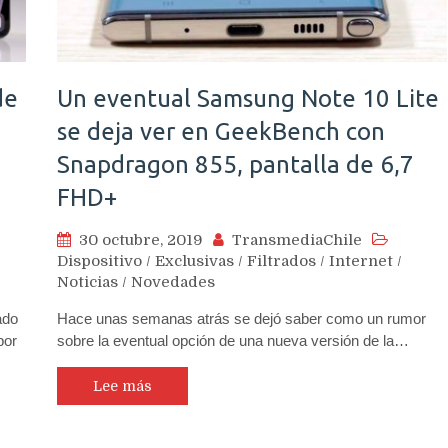
de
Un eventual Samsung Note 10 Lite
se deja ver en GeekBench con
Snapdragon 855, pantalla de 6,7
FHD+
30 octubre, 2019
TransmediaChile
Dispositivo
/
Exclusivas
/
Filtrados
/
Internet
/
Noticias
/
Novedades
ado
Hace unas semanas atrás se dejó saber como un rumor
por
sobre la eventual opción de una nueva versión de la…
Lee más