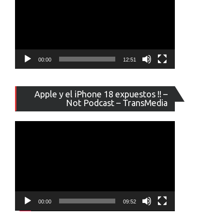
00:00
12:51
Reproducto
Apple y el iPhone 18 expuestos !! –
de
Not Podcast – TransMedia
vídeo
00:00
09:52