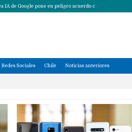
Reestructuración de fondo en área IA de Google pone en peligro acuerdo con Apple y salvataje de Siri
CXMT le dice NO a la venta de sus memorias a Apple y dará prioridad a Huawei y Xiaomi
Sailfish OS la «joya» de sistema operativo que Europa planea financiar para competir contra Android, iOS y HarmonyOS
se llevaron datos confidenciales a OpenAI
Solo China o Global: Cuáles Huawei MateBook, MatePad y Nova llegarán a Europa y LATAM?
Data Centers de Huawei en Chile, México, Brasil,Perú y Argentina podrían verse afectados por arremetida de EE.UU
Fabricantes suben precios de teléfonos y ganan más dinero en un mercado donde Xiaomi alerta por no mejorar ventas
Redes Sociales
Chile
Noticias anteriores