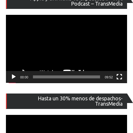
de
Podcast – TransMedia
ví
00:00
09:52
Re
Hasta un 30% menos de despachos-
de
TransMedia
ví