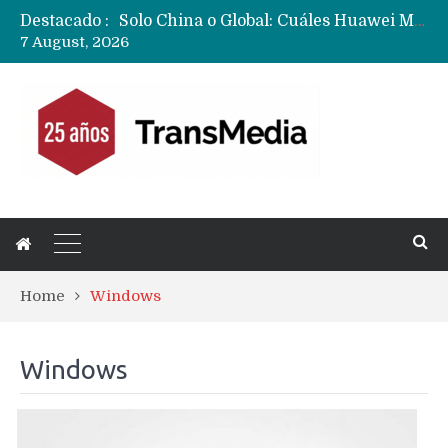
Destacado :
Data Centers de Huawei en Chile, México, Brasil,Perú y Argentina podrían verse afectados por arremetida de EE.UU
7 August, 2026
Fabricantes suben precios de teléfonos y ganan más dinero en un mercado donde Xiaomi alerta por no mejorar ventas
Home
Windows
Windows