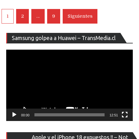
Navegación
1
2
…
9
Siguientes
de
entradas
Re
Samsung golpea a Huawei – TransMedia.cl
de
ví
00:00
12:51
Re
Apple y el iPhone 18 expuestos !! – Not