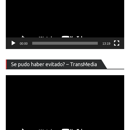
00:00
13:19
Re
Se pudo haber evitado? – TransMedia
de
ví