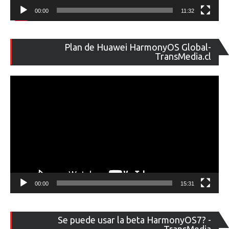
00:00
11:32
Re
Plan de Huawei HarmonyOS Global-
de
TransMedia.cl
ví
00:00
15:31
Re
Se puede usar la beta HarmonyOS7? -
de
TransMedia