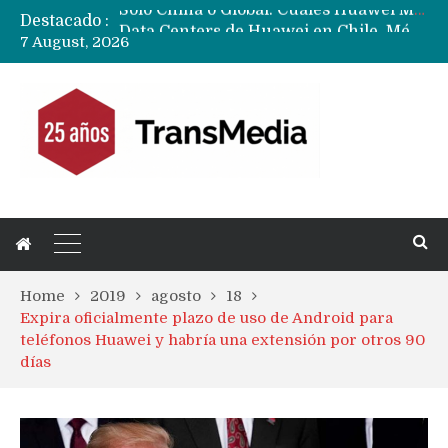
Destacado :
Data Centers de Huawei en Chile, México, Brasil,Perú y Argentina podrían verse afectados por arremetida de EE.UU
7 August, 2026
Fabricantes suben precios de teléfonos y ganan más dinero en un mercado donde Xiaomi alerta por no mejorar ventas
Home
2019
agosto
18
Expira oficialmente plazo de uso de Android para
teléfonos Huawei y habría una extensión por otros 90
días