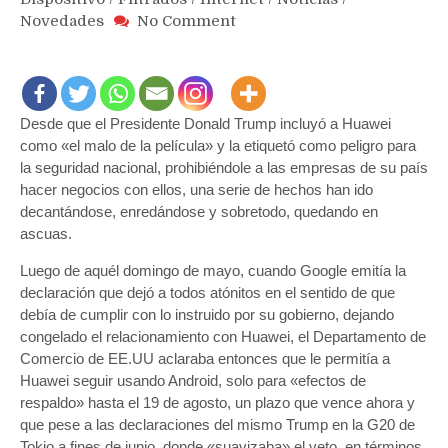
on
Novedades
No Comment
Expira
oficialmente
plazo
de
Desde que el Presidente Donald Trump incluyó a Huawei
uso
de
como «el malo de la película» y la etiquetó como peligro para
Android
la seguridad nacional, prohibiéndole a las empresas de su país
para
hacer negocios con ellos, una serie de hechos han ido
teléfonos
decantándose, enredándose y sobretodo, quedando en
Huawei
ascuas.
y
Luego de aquél domingo de mayo, cuando Google emitía la
habría
una
declaración que dejó a todos atónitos en el sentido de que
extensión
debía de cumplir con lo instruido por su gobierno, dejando
por
congelado el relacionamiento con Huawei, el Departamento de
otros
Comercio de EE.UU aclaraba entonces que le permitía a
90
Huawei seguir usando Android, solo para «efectos de
días
respaldo» hasta el 19 de agosto, un plazo que vence ahora y
que pese a las declaraciones del mismo Trump en la G20 de
Tokio a fines de junio, donde «suavizaba» el veto, en términos