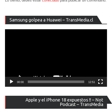
Lo siento, debes estar
conectado
para publicar un comentario.
Re
Samsung golpea a Huawei – TransMedia.cl
de
ví
00:00
12:51
Re
Apple y el iPhone 18 expuestos !! – Not
de
Podcast – TransMedia
ví