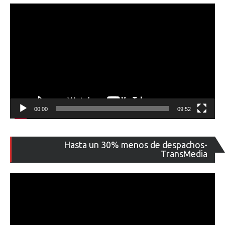
00:00
09:52
Re
Hasta un 30% menos de despachos-
de
TransMedia
ví