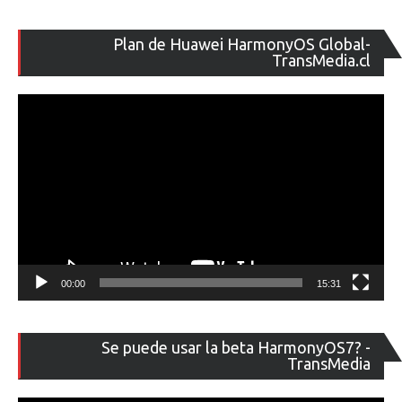
Re
Plan de Huawei HarmonyOS Global-
de
TransMedia.cl
ví
00:00
15:31
Re
Se puede usar la beta HarmonyOS7? -
de
TransMedia
ví