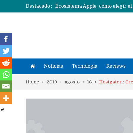
Ecosistema Apple: cómo elegir el
Destacado :
Apple dice que más ex empleados 
Noticias
Tecnología
Reviews
Home
2019
agosto
16
Hostgator : Cr