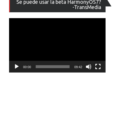
Se puede usar la beta HarmonyOS7?
de
-TransMedia
vídeo
00:00
09:42
.