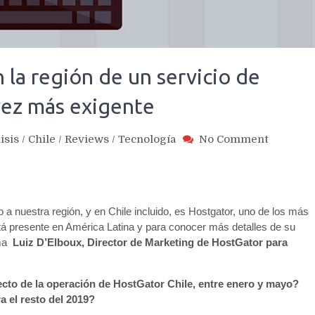
 la región de un servicio de
vez más exigente
on
isis
/
Chile
/
Reviews
/
Tecnología
No Comment
Hostgat
:
Crecimi
en
a nuestra región, y en Chile incluido, es Hostgator, uno de los más
la
región
á presente en América Latina y para conocer más detalles de su
de
rma
Luiz D’Elboux, Director de Marketing de HostGator para
un
servicio
cto de la operación de HostGator Chile, entre enero y mayo?
de
a el resto del 2019?
hosting
profesio