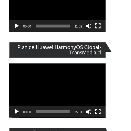
00:00
11:32
Reproducto
Plan de Huawei HarmonyOS Global-
de
TransMedia.cl
vídeo
00:00
15:31
Reproducto