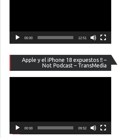
00:00
12:51
Reproducto
Apple y el iPhone 18 expuestos !! –
de
Not Podcast – TransMedia
vídeo
00:00
09:52