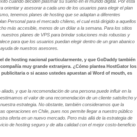
ito cuando deciden plasmar su sueño en el mundo digital. Por esta
 orientar y asesorar a cada uno de los usuarios para elegir el plan
mo, tenemos planes de hosting que se adaptan a diferentes
n Personal para el mercado chileno, el cual está dirigido a aquellos
cho más accesible, menos de un dólar a la semana. Para los sitios
 nuestros planes de VPS para brindar soluciones más robustas y
talece para que los usuarios puedan elegir dentro de un gran abanico
a ayuda de nuestros asesores.
vel de hosting nacional particularmente, y que GoDaddy también
a compañía muy grande extranjera. ¿Cómo plantea HostGator los
publicitaria o si acaso ustedes apuestan al Word of mouth, es
liado, y que la recomendación de una persona puede influir en la
estimamos el valor de una recomendación de un cliente satisfecho y
nuestra estrategia. No obstante, también consideramos que la
stras operaciones en Chile, pues nos permite llegar a nuestro público
stra oferta en un nuevo mercado. Pero más allá de la estrategia de
cio de hosting seguro y de alta calidad con el mejor costo-beneficio