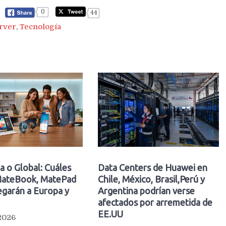
0
44
rver
,
Tecnología
a o Global: Cuáles
Data Centers de Huawei en
ateBook, MatePad
Chile, México, Brasil,Perú y
egarán a Europa y
Argentina podrían verse
afectados por arremetida de
EE.UU
 2026