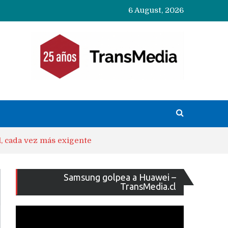
6 August, 2026
l, cada vez más exigente
Reproducto
Samsung golpea a Huawei –
de
TransMedia.cl
vídeo