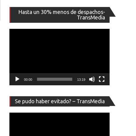
Reproducto
Hasta un 30% menos de despachos-
de
TransMedia
vídeo
or
ento
00:00
13:19
Reproducto
Se pudo haber evitado? – TransMedia
de
vídeo
nal,