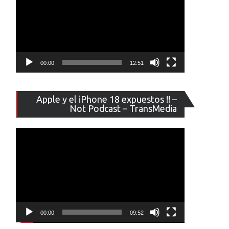
00:00
12:51
Reproducto
Apple y el iPhone 18 expuestos !! –
de
Not Podcast – TransMedia
vídeo
00:00
09:52