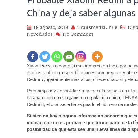
Probable Xiaomi Redmi 8 p
China y deja saber algunas
18 agosto, 2019
TransmediaChile
Disp
on
Novedades
No Comment
Probable
Xiaomi
Redmi
8
Xiaomi se sitúa como la mejor marca en India por octa
pasa
por
gracias a ofrecer especificaciones aún mejores y al m
certificación
Redmi 7, ligeramente más altos, ofrece otra competen
TENAA
Para ampliar y consolidar su presencia no solo en el 
de
ha aparecido en el organismo regulación china, TENAA
China
Redmi 8, el cual se le ha asignado el número de mode
y
deja
Si bien no hay ninguna información concreta que su
saber
indican que no es probable que forme parte de la lí
algunas
posibilidad de que esta sea una nueva línea de dis
especificaciones