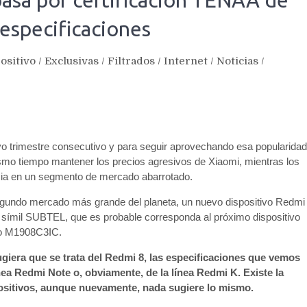
asa por certificación TENAA de
 especificaciones
ositivo
/
Exclusivas
/
Filtrados
/
Internet
/
Noticias
/
vo trimestre consecutivo y para seguir aprovechando esa popularidad
ismo tiempo mantener los precios agresivos de Xiaomi, mientras los
cia en un segmento de mercado abarrotado.
segundo mercado más grande del planeta, un nuevo dispositivo Redmi
 símil SUBTEL, que es probable corresponda al próximo dispositivo
lo M1908C3IC.
giera que se trata del Redmi 8, las especificaciones que vemos
nea Redmi Note o, obviamente, de la línea Redmi K. Existe la
positivos, aunque nuevamente, nada sugiere lo mismo.