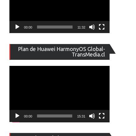
00:00
11:32
Reproducto
Plan de Huawei HarmonyOS Global-
de
TransMedia.cl
vídeo
00:00
15:31
Reproducto