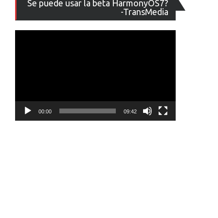
Se puede usar la beta HarmonyOS7?
de
-TransMedia
vídeo
00:00
09:42