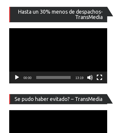
Reproducto
Hasta un 30% menos de despachos-
de
TransMedia
vídeo
00:00
13:19
Reproducto
Se pudo haber evitado? – TransMedia
de
vídeo