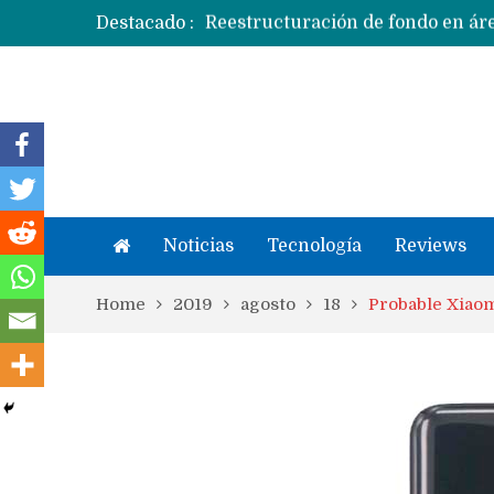
Destacado :
Apple dice que más ex empleados 
Noticias
Tecnología
Reviews
Home
2019
agosto
18
Probable Xiaom