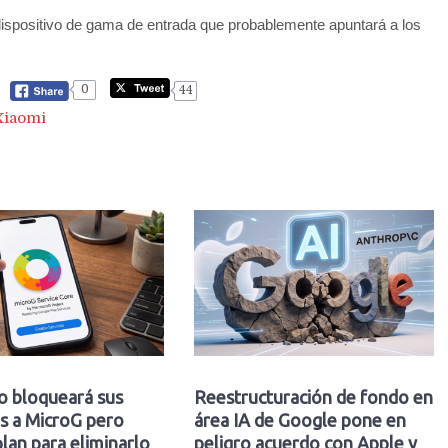
dispositivo de gama de entrada que probablemente apuntará a los
0
44
Xiaomi
o bloqueará sus
Reestructuración de fondo en
s a MicroG pero
área IA de Google pone en
plan para eliminarlo
peligro acuerdo con Apple y