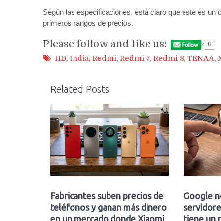
Según las especificaciones, está claro que este es un 
primeros rangos de precios.
Please follow and like us:
0
HD
,
India
,
Redmi
,
Redmi 7
,
Redmi 8
,
TENAA
,
Related Posts
Fabricantes suben precios de
Google n
teléfonos y ganan más dinero
servidore
en un mercado donde Xiaomi
tiene un 