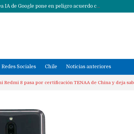
CXMT le dice NO a la venta de sus memorias a Apple y dará prioridad a Huawei y Xiaomi
Sailfish OS la «joya» de sistema operativo que Europa planea financiar para competir contra Android, iOS y HarmonyOS
se llevaron datos confidenciales a OpenAI
Solo China o Global: Cuáles Huawei MateBook, MatePad y Nova llegarán a Europa y LATAM?
Data Centers de Huawei en Chile, México, Brasil,Perú y Argentina podrían verse afectados por arremetida de EE.UU
Fabricantes suben precios de teléfonos y ganan más dinero en un mercado donde Xiaomi alerta por no mejorar ventas
Redes Sociales
Chile
Noticias anteriores
i Redmi 8 pasa por certificación TENAA de China y deja sab