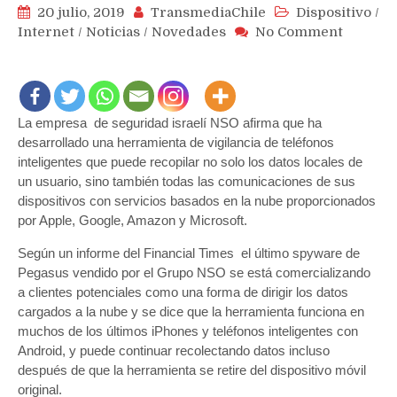
20 julio, 2019
TransmediaChile
Dispositivo
/
on
Internet
/
Noticias
/
Novedades
No Comment
Firma
de
segurid
israelita
La empresa de seguridad israelí NSO afirma que ha
asegura
poder
desarrollado una herramienta de vigilancia de teléfonos
acceder
inteligentes que puede recopilar no solo los datos locales de
a
un usuario, sino también todas las comunicaciones de sus
los
dispositivos con servicios basados ​​en la nube proporcionados
datos
por Apple, Google, Amazon y Microsoft.
de
Según un informe del Financial Times el último spyware de
iCloud,
iPhones
Pegasus vendido por el Grupo NSO se está comercializando
y
a clientes potenciales como una forma de dirigir los datos
otros
cargados a la nube y se dice que la herramienta funciona en
servicio
muchos de los últimos iPhones y teléfonos inteligentes con
en
Android, y puede continuar recolectando datos incluso
la
después de que la herramienta se retire del dispositivo móvil
nube
original.