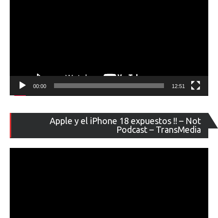
00:00
12:51
Re
Apple y el iPhone 18 expuestos !! – Not
de
Podcast – TransMedia
ví