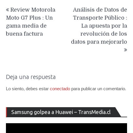
Navegación
Review Motorola
Análisis de Datos de
de
Moto G7 Plus : Un
Transporte Público :
entradas
gama media de
La apuesta por la
buena factura
revolución de los
datos para mejorarlo
Deja una respuesta
Lo siento, debes estar
conectado
para publicar un comentario.
Re
Samsung golpea a Huawei – TransMedia.cl
de
ví