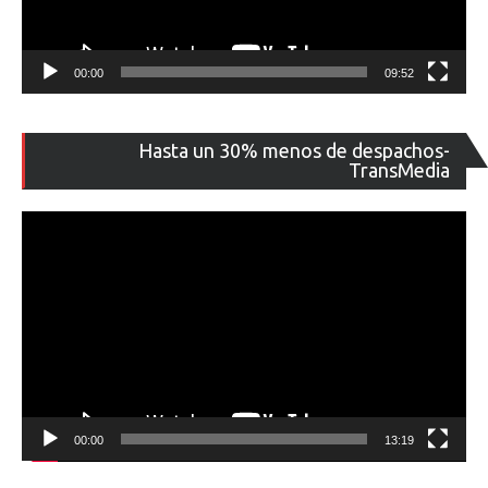
00:00
09:52
Re
Hasta un 30% menos de despachos-
de
TransMedia
ví
00:00
13:19