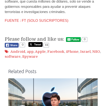
software, que cuesta millones de dólares, solo se vende a
gobiernos responsables para ayudar a prevenir ataques
terroristas e investigaciones criminales.
FUENTE : FT (SOLO SUSCRIPTORES)
Please follow and like us:
0
0
44
Android
,
app
,
Apple
,
Facebook
,
iPhone
,
Israel
,
NSO
,
software
,
Spyware
Related Posts