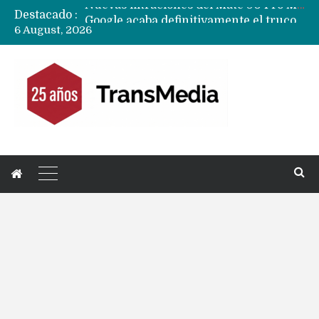
Destacado :
Google acaba definitivamente el truco para pagar con NFC en celulares Xiaomi, Oppo, Vivo y Huawei con ROM china
6 August, 2026
Apple dice que más ex empleados se llevaron datos confidenciales a OpenAI