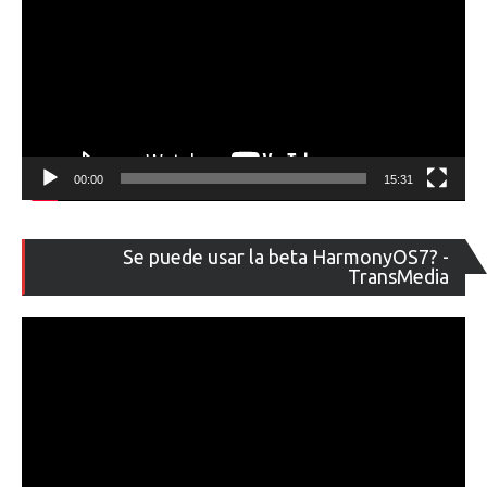
00:00
15:31
Re
Se puede usar la beta HarmonyOS7? -
de
TransMedia
ví