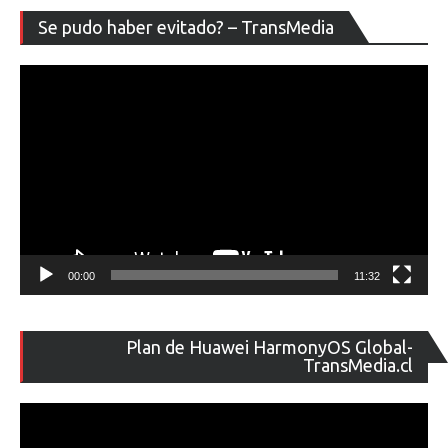
Re
Se pudo haber evitado? – TransMedia
de
ví
00:00
11:32
Re
Plan de Huawei HarmonyOS Global-
de
TransMedia.cl
ví