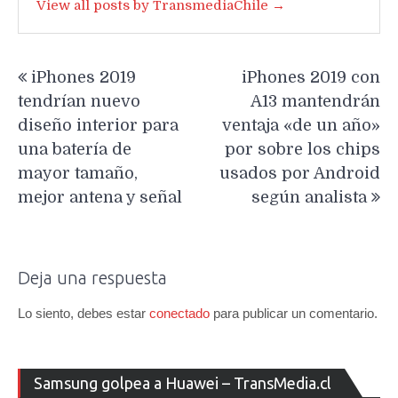
View all posts by TransmediaChile →
Navegación
iPhones 2019
iPhones 2019 con
de
tendrían nuevo
A13 mantendrán
entradas
diseño interior para
ventaja «de un año»
una batería de
por sobre los chips
mayor tamaño,
usados por Android
mejor antena y señal
según analista
Deja una respuesta
Lo siento, debes estar
conectado
para publicar un comentario.
Re
Samsung golpea a Huawei – TransMedia.cl
de