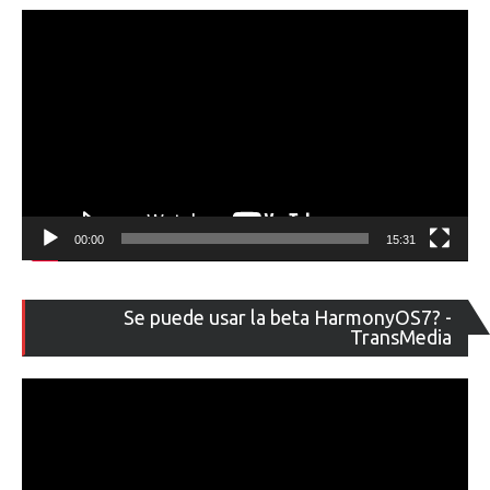
00:00
15:31
Re
Se puede usar la beta HarmonyOS7? -
de
TransMedia
ví