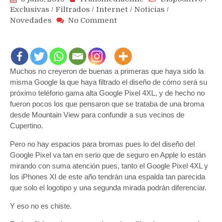
Exclusivas
/
Filtrados
/
Internet
/
Noticias
/
on
Novedades
No Comment
Filtraciones
del
Google
Pixel
Muchos no creyeron de buenas a primeras que haya sido la
4XL
muestran
misma Google la que haya filtrado el diseño de cómo será su
que
próximo teléfono gama alta Google Pixel 4XL, y de hecho no
tendrán
fueron pocos los que pensaron que se trataba de una broma
3
desde Mountain View para confundir a sus vecinos de
cámaras
Cupertino.
y
Pero no hay espacios para bromas pues lo del diseño del
harán
más
Google Pixel va tan en serio que de seguro en Apple lo están
difícil
mirando con suma atención pues, tanto el Google Pixel 4XL y
diferenciarlos
los iPhones XI de este año tendrán una espalda tan parecida
del
que solo el logotipo y una segunda mirada podrán diferenciar.
iPhone
Y eso no es chiste.
XI