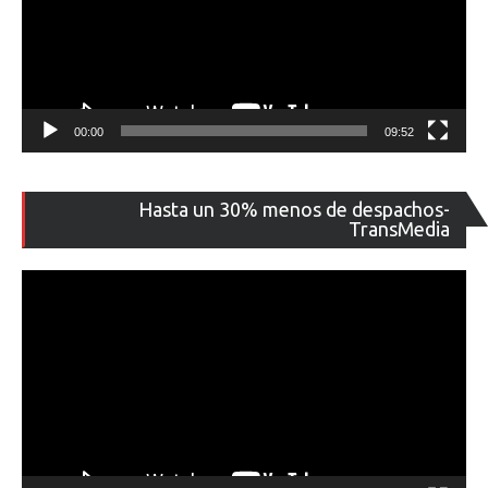
00:00
09:52
Re
Hasta un 30% menos de despachos-
de
TransMedia
ví