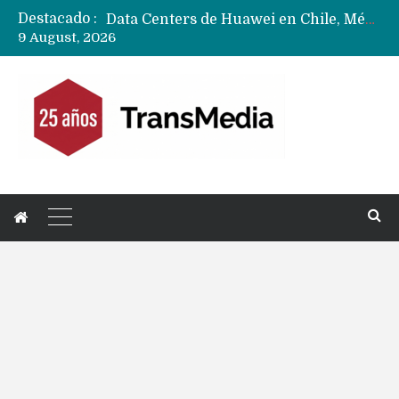
Destacado :
Data Centers de Huawei en Chile, México, Brasil,Perú y Argentina podrían verse afectados por arremetida de EE.UU
9 August, 2026
Fabricantes suben precios de teléfonos y ganan más dinero en un mercado donde Xiaomi alerta por no mejorar ventas