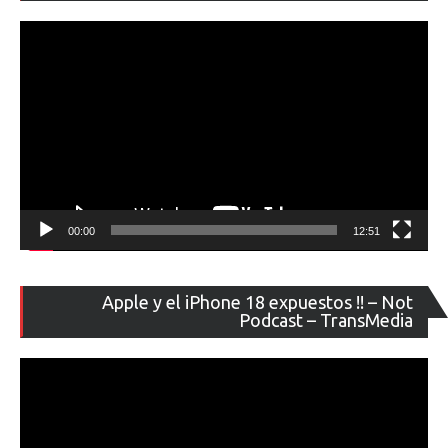
ví
00:00
12:51
Re
Apple y el iPhone 18 expuestos !! – Not
de
Podcast – TransMedia
ví