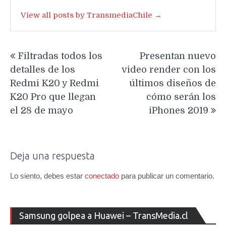
View all posts by TransmediaChile →
Navegación
Filtradas todos los
Presentan nuevo
de
detalles de los
video render con los
entradas
Redmi K20 y Redmi
últimos diseños de
K20 Pro que llegan
cómo serán los
el 28 de mayo
iPhones 2019
Deja una respuesta
Lo siento, debes estar
conectado
para publicar un comentario.
Re
Samsung golpea a Huawei – TransMedia.cl
de