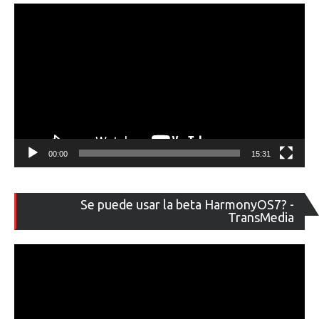
00:00
15:31
Re
Se puede usar la beta HarmonyOS7? -
de
TransMedia
ví