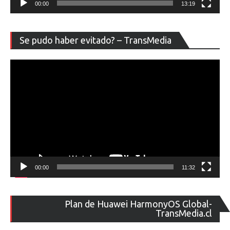
00:00
13:19
Re
Se pudo haber evitado? – TransMedia
de
ví
00:00
11:32
Re
Plan de Huawei HarmonyOS Global-
de
TransMedia.cl
ví