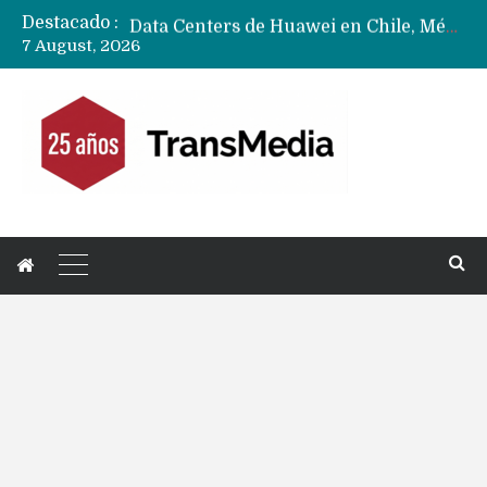
Destacado :
Data Centers de Huawei en Chile, México, Brasil,Perú y Argentina podrían verse afectados por arremetida de EE.UU
7 August, 2026
Fabricantes suben precios de teléfonos y ganan más dinero en un mercado donde Xiaomi alerta por no mejorar ventas