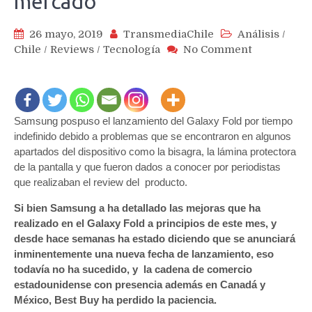
mercado
26 mayo, 2019
TransmediaChile
Análisis
/
on
Chile
/
Reviews
/
Tecnología
No Comment
Cadena
Best
Buy
cancela
Samsung pospuso el lanzamiento del Galaxy Fold por tiempo
todas
las
indefinido debido a problemas que se encontraron en algunos
preventas
apartados del dispositivo como la bisagra, la lámina protectora
de
de la pantalla y que fueron dados a conocer por periodistas
los
que realizaban el review del producto.
Samsung
Si bien Samsung a ha detallado las mejoras que ha
Fold
realizado en el Galaxy Fold a principios de este mes, y
por
no
desde hace semanas ha estado diciendo que se anunciará
tener
inminentemente una nueva fecha de lanzamiento, eso
aún
todavía no ha sucedido, y la cadena de comercio
fecha
estadounidense con presencia además en Canadá y
de
México, Best Buy ha perdido la paciencia.
salida