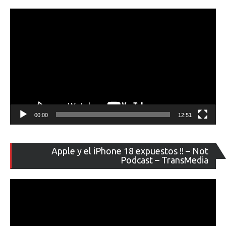
ví
00:00
12:51
Re
Apple y el iPhone 18 expuestos !! – Not
de
Podcast – TransMedia
ví