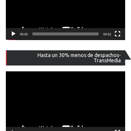
00:00
09:52
Re
Hasta un 30% menos de despachos-
de
TransMedia
ví