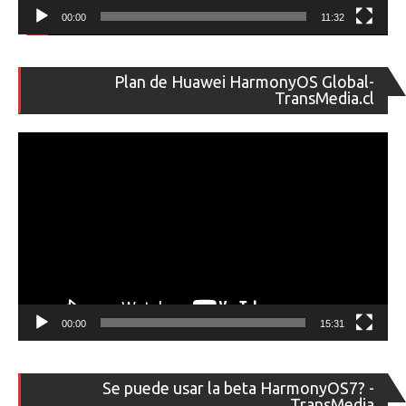
00:00
11:32
Re
Plan de Huawei HarmonyOS Global-
de
TransMedia.cl
ví
00:00
15:31
Re
Se puede usar la beta HarmonyOS7? -
de
TransMedia