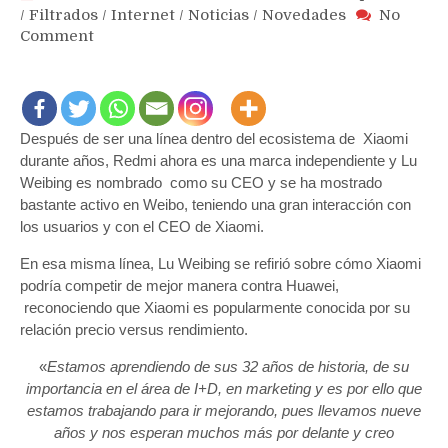
/
Filtrados
/
Internet
/
Noticias
/
Novedades
No
on
Comment
Xiaomi
y
Redmi
deben
Después de ser una línea dentro del ecosistema de Xiaomi
aprender
durante años, Redmi ahora es una marca independiente y Lu
de
Huawei
Weibing es nombrado como su CEO y se ha mostrado
para
bastante activo en Weibo, teniendo una gran interacción con
ser
los usuarios y con el CEO de Xiaomi.
mejores
En esa misma línea, Lu Weibing se refirió sobre cómo Xiaomi
que
podría competir de mejor manera contra Huawei,
ellos
reconociendo que Xiaomi es popularmente conocida por su
señala
su
relación precio versus rendimiento.
CEO
«
Estamos aprendiendo de sus 32 años de historia, de su
importancia en el área de I+D, en marketing y es por ello que
estamos trabajando para ir mejorando, pues llevamos nueve
años y nos esperan muchos más por delante y creo