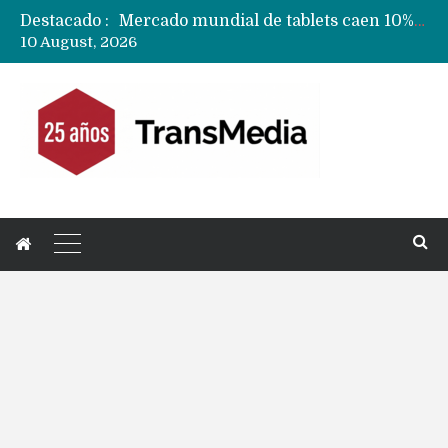
Destacado :
Fabricantes suben precios de teléfonos y ganan más dinero en un mercado donde Xiaomi alerta por no mejorar ventas
10 August, 2026
Apple podría subir los precios de sus iPhone 17 a nivel mundial este lunes