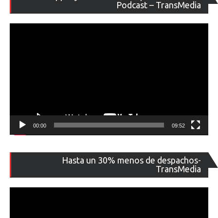
de
Podcast – TransMedia
ví
00:00
09:52
Re
Hasta un 30% menos de despachos-
de
TransMedia
ví