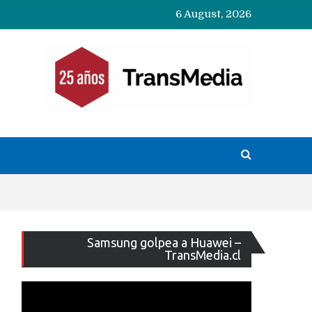
6 August, 2026
Reproducto
Samsung golpea a Huawei –
de
TransMedia.cl
vídeo