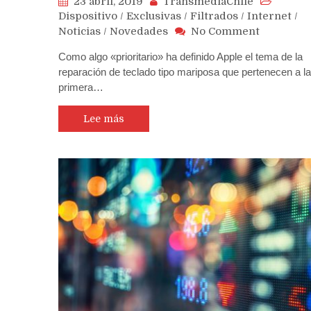
23 abril, 2019
TransmediaChile
Dispositivo
/
Exclusivas
/
Filtrados
/
Internet
/
on
Noticias
/
Novedades
No Comment
Apple
Como algo «prioritario» ha definido Apple el tema de la
acorta
reparación de teclado tipo mariposa que pertenecen a la
a
primera…
24
horas
el
Lee más
plazo
para
reparar
teclados
mariposa
de
las
MacBook
sin
costo