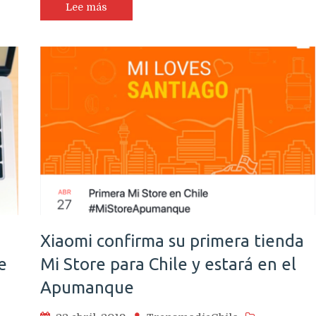
del
Lee más
que
podría
ser
el
iPhone
XE
Made
in
India
Xiaomi confirma su primera tienda
e
Mi Store para Chile y estará en el
Apumanque