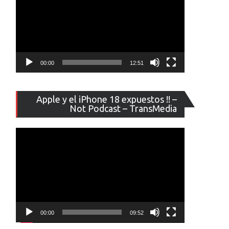
00:00
12:51
Reproducto
Apple y el iPhone 18 expuestos !! –
de
Not Podcast – TransMedia
vídeo
00:00
09:52