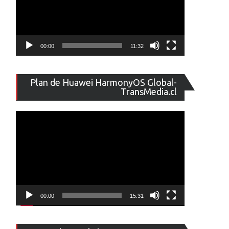
00:00
11:32
Reproducto
Plan de Huawei HarmonyOS Global-
de
TransMedia.cl
vídeo
00:00
15:31
Reproducto