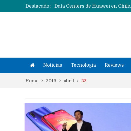
Destacado :
Ecosistema Apple: cómo elegir el
Apple dice que más ex empleados 
Noticias
Tecnología
Reviews
Home
2019
abril
23