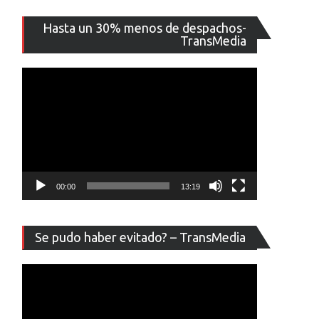
Reproducto
Hasta un 30% menos de despachos-
de
TransMedia
vídeo
00:00
13:19
Reproducto
Se pudo haber evitado? – TransMedia
de
vídeo