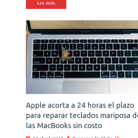
de
Lee más
Huawei
para
ser
mejores
que
ellos
señala
su
CEO
Apple acorta a 24 horas el plazo
para reparar teclados mariposa d
las MacBooks sin costo