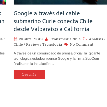
s
Google a través del cable
ún
submarino Curie conecta Chile
desde Valparaíso a California
is
/
23 abril, 2019
TransmediaChile
Análisis
/
on
Chile
/
Review
/
Tecnología
No Comment
durez
Google
les
A través de un comunicado de prensa oficial, la gigante
ital
a
tecnológica estadounidense Google y la firma SubCom
pulsan
través
finalizaron la instalación…
jores
del
éstamos
cable
submar
Lee más
as
Curie
conecta
terés
Chile
gún
desde
nsultora
Valpara
mple
a