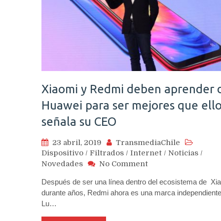
Xiaomi y Redmi deben aprender 
Huawei para ser mejores que ell
señala su CEO
23 abril, 2019
TransmediaChile
Dispositivo
/
Filtrados
/
Internet
/
Noticias
/
on
Novedades
No Comment
Xiaomi
Después de ser una línea dentro del ecosistema de Xi
y
durante años, Redmi ahora es una marca independiente
Redmi
Lu…
deben
aprender