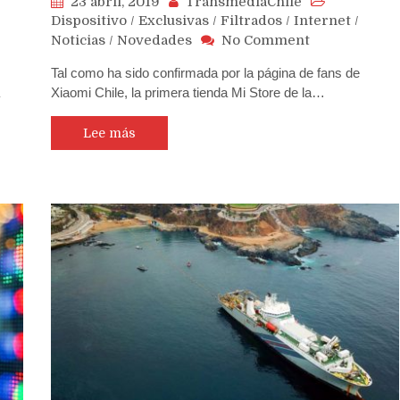
23 abril, 2019
TransmediaChile
Dispositivo
/
Exclusivas
/
Filtrados
/
Internet
/
on
Noticias
/
Novedades
No Comment
Xiaomi
Tal como ha sido confirmada por la página de fans de
confirma
Xiaomi Chile, la primera tienda Mi Store de la…
su
primera
tienda
Lee más
Mi
Store
para
Chile
y
estará
en
el
s
Apumanque