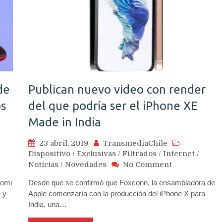
de
Publican nuevo video con render
os
del que podría ser el iPhone XE
Made in India
23 abril, 2019
TransmediaChile
Dispositivo
/
Exclusivas
/
Filtrados
/
Internet
/
on
Noticias
/
Novedades
No Comment
Publican
aomi
Desde que se confirmó que Foxconn, la ensambladora de
nuevo
 y
Apple comenzaría con la producción del iPhone X para
video
India, una…
con
render