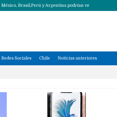
Data Centers de Huawei en Chile, México, Brasil,Perú y Argentina podrían verse afectados por arremetida de EE.UU
Ahora Honor copia diseño de los anillos traseros con pantalla del fabricante Oppo
Con un «desliz» en los precios que fue corregido los Huawei MateBook Fold con Kirin X90 Plus ya son oficiales y se quedan en China
Masiva filtración del Apple iPhone Fold (Ultra) con todas sus características, precios y opciones
 iPhone según tu uso
Nuevas filtraciones del Mate 90 Pro Max apuntan a potenciar las cámaras y pantalla OLED doble capa
se llevaron datos confidenciales a OpenAI
Redes Sociales
Chile
Noticias anteriores