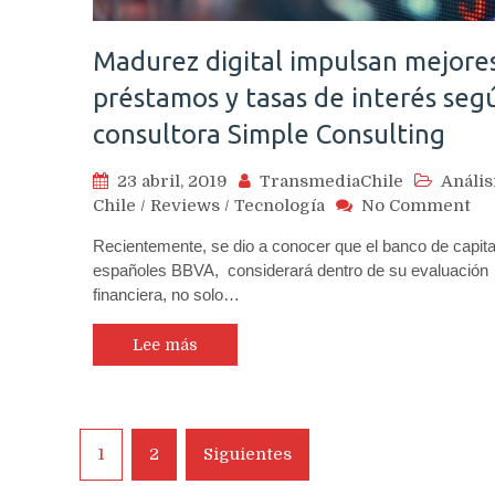
Madurez digital impulsan mejore
préstamos y tasas de interés seg
consultora Simple Consulting
23 abril, 2019
TransmediaChile
Anális
on
Chile
/
Reviews
/
Tecnología
No Comment
Ma
Recientemente, se dio a conocer que el banco de capita
dig
españoles BBVA, considerará dentro de su evaluación
im
financiera, no solo…
me
pr
y
Lee más
tas
de
in
se
Navegación
1
2
Siguientes
co
de
Si