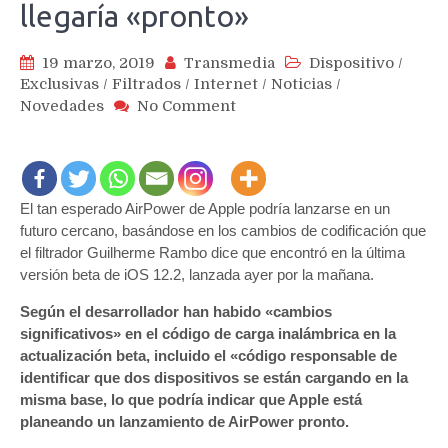
llegaría «pronto»
19 marzo, 2019
Transmedia
Dispositivo
/
Exclusivas
/
Filtrados
/
Internet
/
Noticias
/
on
Novedades
No Comment
AirPower
se
cuela
en
El tan esperado AirPower de Apple podría lanzarse en un
la
última
futuro cercano, basándose en los cambios de codificación que
actualización
el filtrador Guilherme Rambo dice que encontró en la última
de
versión beta de iOS 12.2, lanzada ayer por la mañana.
iOS12.2
Según el desarrollador han habido «cambios
y
significativos» en el código de carga inalámbrica en la
llegaría
actualización beta, incluido el «código responsable de
«pronto»
identificar que dos dispositivos se están cargando en la
misma base, lo que podría indicar que Apple está
planeando un lanzamiento de AirPower pronto.