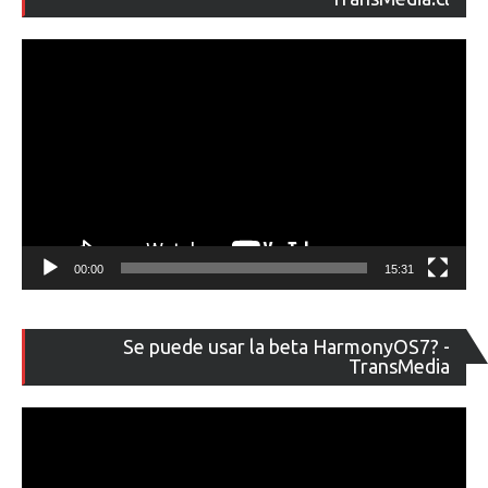
ví
00:00
15:31
Re
Se puede usar la beta HarmonyOS7? -
de
TransMedia
ví