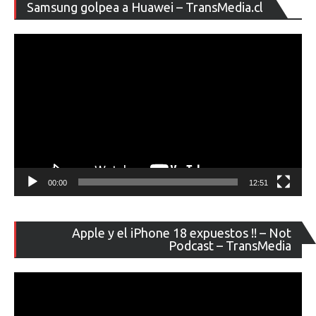
Re
Samsung golpea a Huawei – TransMedia.cl
de
ví
00:00
12:51
Re
Apple y el iPhone 18 expuestos !! – Not
de
Podcast – TransMedia
ví