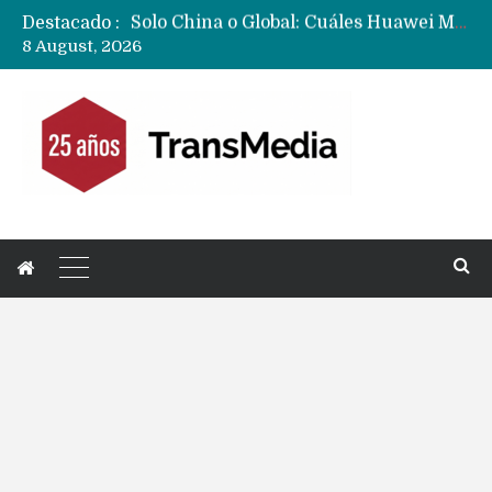
Destacado :
Data Centers de Huawei en Chile, México, Brasil,Perú y Argentina podrían verse afectados por arremetida de EE.UU
8 August, 2026
Fabricantes suben precios de teléfonos y ganan más dinero en un mercado donde Xiaomi alerta por no mejorar ventas