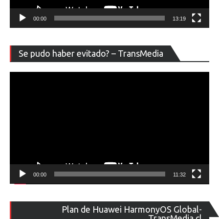
00:00
13:19
Re
Se pudo haber evitado? – TransMedia
de
ví
00:00
11:32
Re
Plan de Huawei HarmonyOS Global-
de
TransMedia.cl