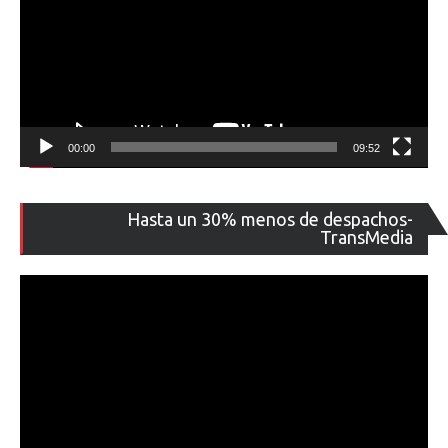
00:00
09:52
Re
Hasta un 30% menos de despachos-
de
TransMedia
ví