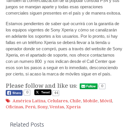
También la comercialización de la popular consola PS4 y sus
juegos se manejan aparte y todas esas operaciones
comerciales siguen presentes en el país y de manera exitosa.
Estamos pendientes de saber qué ocurrirá con la garantía de
los equipos vigentes de Sony Xperia y cómo se canalizarán
en adelante los soportes a los usuarios. Por lo pronto, si hay
fallas en un teléfono Xperia se deberá llevar a la tienda u
operador donde se compró, pues a través del website de Sony
Xperia, en el apartado de soporte, nos ofrece contactarnos
con un numero 800 y nos indican desde el Call Center que
esos son los pasos a seguir en lo inmediato, desconociendo
por cierto, si acaso la marca de móviles sigue en el país.
Please follow and like us:
0
0
44
América Latina
,
Celulares
,
Chile
,
Mobile
,
Móvil
,
Oficinas
,
Perú
,
Sony
,
Ventas
,
Xperia
Related Posts