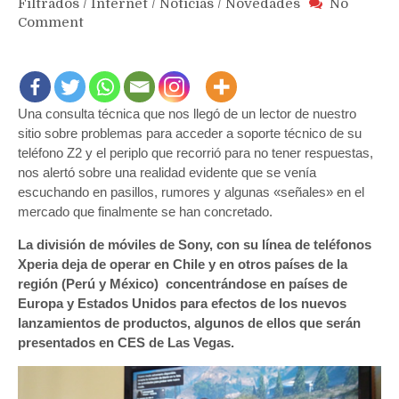
Filtrados
/
Internet
/
Noticias
/
Novedades
No
on
Comment
EXCLUSIVA
:
Sony
Xperia
Una consulta técnica que nos llegó de un lector de nuestro
dejará
sitio sobre problemas para acceder a soporte técnico de su
de
venderse
teléfono Z2 y el periplo que recorrió para no tener respuestas,
en
nos alertó sobre una realidad evidente que se venía
Chile
escuchando en pasillos, rumores y algunas «señales» en el
y
mercado que finalmente se han concretado.
otros
La división de móviles de Sony, con su línea de teléfonos
países
Xperia deja de operar en Chile y en otros países de la
de
la
región (Perú y México) concentrándose en países de
región
Europa y Estados Unidos para efectos de los nuevos
lanzamientos de
productos, algunos de ellos que serán
presentados en CES de Las Vegas.