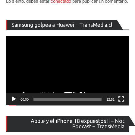
Lo siento, debes estar
conectado
para publicar un comentario.
Re
Samsung golpea a Huawei – TransMedia.cl
de
ví
00:00
12:51
Re
Apple y el iPhone 18 expuestos !! – Not
de
Podcast – TransMedia
ví