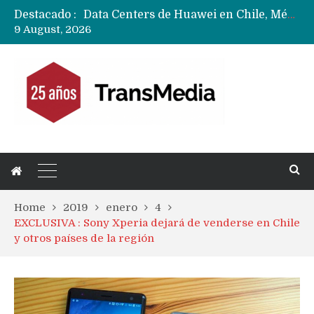
Destacado :
Data Centers de Huawei en Chile, México, Brasil,Perú y Argentina podrían verse afectados por arremetida de EE.UU
9 August, 2026
Fabricantes suben precios de teléfonos y ganan más dinero en un mercado donde Xiaomi alerta por no mejorar ventas
Home
2019
enero
4
EXCLUSIVA : Sony Xperia dejará de venderse en Chile
y otros países de la región