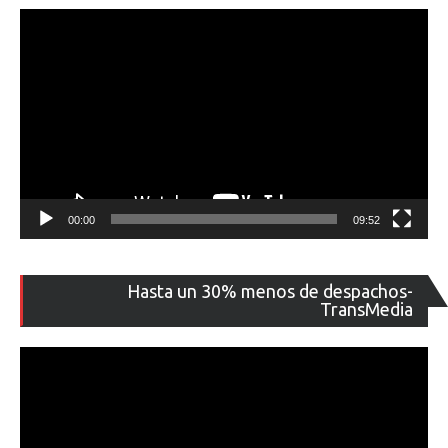
00:00
09:52
Re
Hasta un 30% menos de despachos-
de
TransMedia
ví