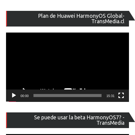
Re
Plan de Huawei HarmonyOS Global-
de
TransMedia.cl
ví
00:00
15:31
Re
Se puede usar la beta HarmonyOS7? -
de
TransMedia
ví