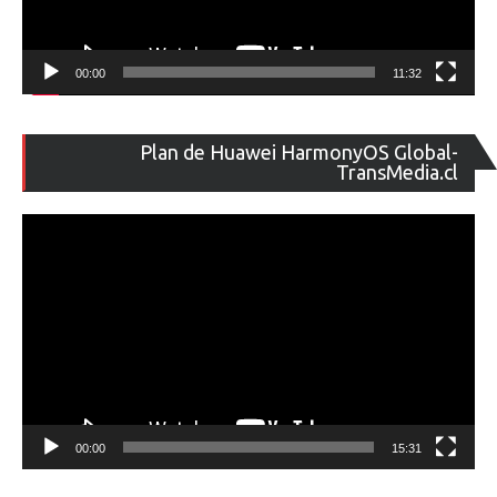
00:00
11:32
Re
Plan de Huawei HarmonyOS Global-
de
TransMedia.cl
ví
00:00
15:31