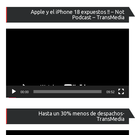
Re
Apple y el iPhone 18 expuestos !! – Not
de
Podcast – TransMedia
ví
00:00
09:52
Re
Hasta un 30% menos de despachos-
de
TransMedia
ví