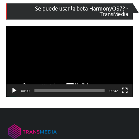
Re
Se puede usar la beta HarmonyOS7? -
de
TransMedia
ví
00:00
09:42