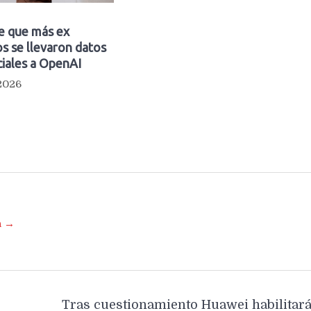
e que más ex
s se llevaron datos
iales a OpenAI
 2026
a →
Tras cuestionamiento Huawei habilitar