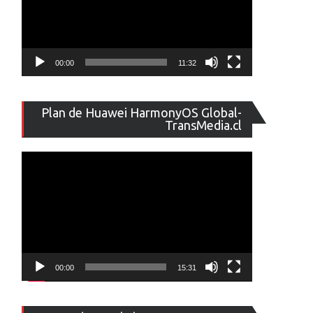
00:00
11:32
Reproducto
Plan de Huawei HarmonyOS Global-
de
TransMedia.cl
vídeo
00:00
15:31
Reproducto