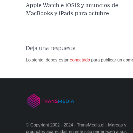
de
Apple Watch e iOS12 y anuncios de
entradas
MacBooks y iPads para octubre
Deja una respuesta
Lo siento, debes estar
conectado
para publicar un come
© Copyright 2002 - 2024 - TransMedia.cl - Marcas y
productos aparecidas en este sitio pertenecen a sus