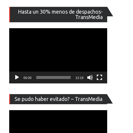
Reproducto
Hasta un 30% menos de despachos-
de
TransMedia
vídeo
ile
ues
o
00:00
13:19
Reproducto
Se pudo haber evitado? – TransMedia
de
vídeo