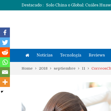
Destacado :
Noticias
Tecnología
Reviews
Home
2018
septiembre
11
CorreosChi