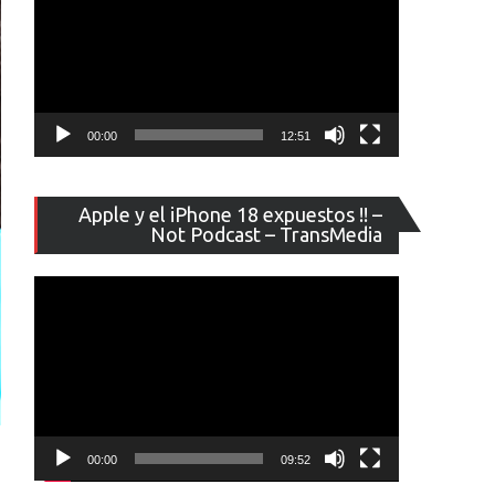
00:00
12:51
Reproducto
Apple y el iPhone 18 expuestos !! –
de
Not Podcast – TransMedia
vídeo
00:00
09:52