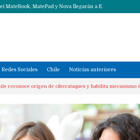
Data Centers de Huawei en Chile, México, Brasil,Perú y Argentina podrían verse afectados por arremetida de EE.UU
Fabricantes suben precios de teléfonos y ganan más dinero en un mercado donde Xiaomi alerta por no mejorar ventas
Redes Sociales
Chile
Noticias anteriores
le reconoce origen de ciberataques y habilita mecanismo 