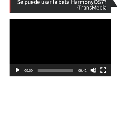
Se puede usar la beta HarmonyOS7?
de
-TransMedia
vídeo
00:00
09:42