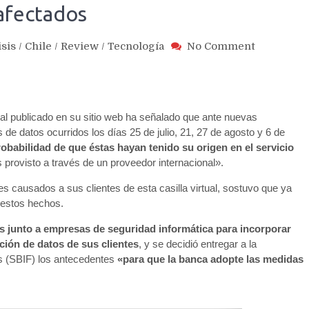
afectados
on
isis
/
Chile
/
Review
/
Tecnología
No Comment
CorreosCh
reconoce
origen
de
al publicado en su sitio web ha señalado que ante nuevas
ciberataq
y
 de datos ocurridos los días 25 de julio, 21, 27 de agosto y 6 de
habilita
obabilidad de que éstas hayan tenido su origen en el servicio
mecanism
es provisto a través de un proveedor internacional».
de
s causados a sus clientes de esta casilla virtual, sostuvo que ya
ayuda
 estos hechos.
para
afectados
s junto a empresas de seguridad informática para incorporar
cción de datos de sus clientes
, y se decidió entregar a la
s (SBIF) los antecedentes
«para que la banca adopte las medidas