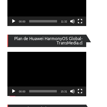
00:00
11:32
Reproducto
Plan de Huawei HarmonyOS Global-
de
TransMedia.cl
vídeo
00:00
15:31
Reproducto