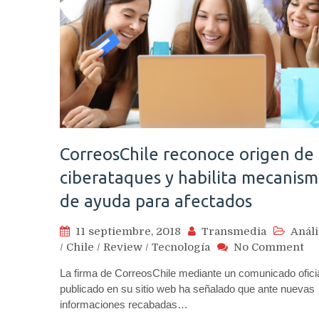
CorreosChile reconoce origen de
ciberataques y habilita mecanis
de ayuda para afectados
11 septiembre, 2018
Transmedia
Análi
on
/
Chile
/
Review
/
Tecnología
No Comment
Co
La firma de CorreosChile mediante un comunicado ofici
re
publicado en su sitio web ha señalado que ante nuevas
or
informaciones recabadas…
de