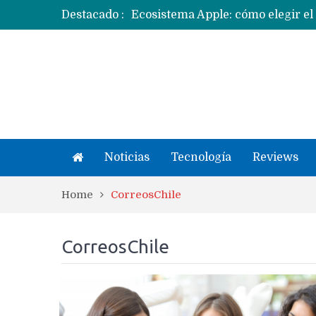
Ecosistema Apple: cómo elegir el
Destacado :
Apple dice que más ex empleados 
Noticias
Tecnología
Reviews
Home
CorreosChile
CorreosChile