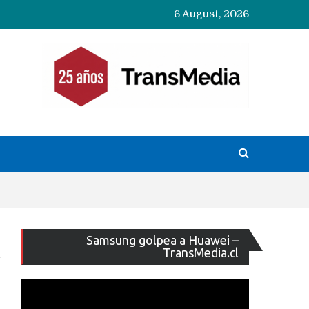
6 August, 2026
Reproducto
Samsung golpea a Huawei –
de
TransMedia.cl
vídeo