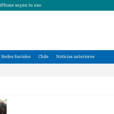
 iPhone según tu uso
Nuevas filtraciones del Mate 90 Pro Max apuntan a potenciar las cámaras y pantalla OLED doble capa
se llevaron datos confidenciales a OpenAI
Redes Sociales
Chile
Noticias anteriores