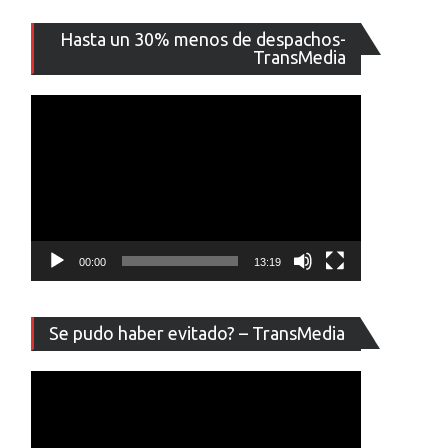
Reproducto
Hasta un 30% menos de despachos-
de
TransMedia
vídeo
00:00
13:19
Reproducto
Se pudo haber evitado? – TransMedia
de
vídeo