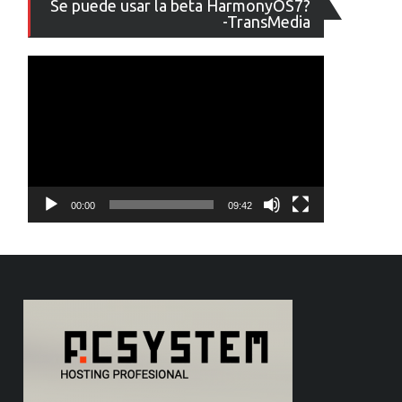
Se puede usar la beta HarmonyOS7?
de
-TransMedia
vídeo
00:00
09:42