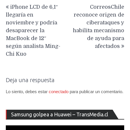
Navegación
iPhone LCD de 6,1″
CorreosChile
de
llegaría en
reconoce origen de
entradas
noviembre y podría
ciberataques y
desaparecer la
habilita mecanismo
MacBook de 12″
de ayuda para
según analista Ming-
afectados
Chi Kuo
Deja una respuesta
Lo siento, debes estar
conectado
para publicar un comentario.
Re
Samsung golpea a Huawei – TransMedia.cl
de
ví