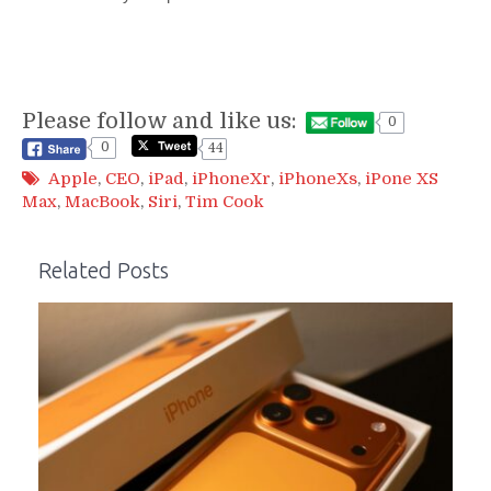
Please follow and like us:
0
0
44
Apple
,
CEO
,
iPad
,
iPhoneXr
,
iPhoneXs
,
iPone XS
Max
,
MacBook
,
Siri
,
Tim Cook
Related Posts