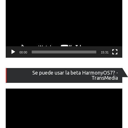
00:00
15:31
Re
Se puede usar la beta HarmonyOS7? -
de
TransMedia
ví