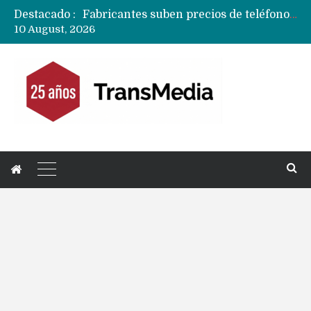
Destacado :
Fabricantes suben precios de teléfonos y ganan más dinero en un mercado donde Xiaomi alerta por no mejorar ventas
10 August, 2026
Apple podría subir los precios de sus iPhone 17 a nivel mundial este lunes