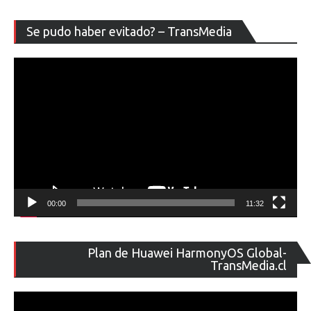
Re
Se pudo haber evitado? – TransMedia
de
ví
00:00
11:32
Re
Plan de Huawei HarmonyOS Global-
de
TransMedia.cl
ví