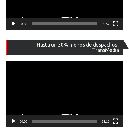
00:00
09:52
Re
Hasta un 30% menos de despachos-
de
TransMedia
ví
00:00
13:19