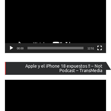
00:00
12:51
Re
Apple y el iPhone 18 expuestos !! – Not
de
Podcast – TransMedia
ví