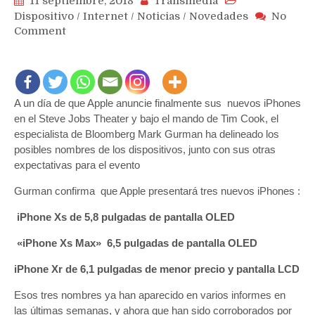
11 septiembre, 2018
Transmedia
Dispositivo
/
Internet
/
Noticias
/
Novedades
No
on
Comment
Confirmados
iPhone
Xr,
Xs
A un día de que Apple anuncie finalmente sus nuevos iPhones
y
en el Steve Jobs Theater y bajo el mando de Tim Cook, el
Xs
Max,
especialista de Bloomberg Mark Gurman ha delineado los
Apple
posibles nombres de los dispositivos, junto con sus otras
Watch
expectativas para el evento
e
Gurman confirma que Apple presentará tres nuevos iPhones :
iOS12
y
iPhone Xs de 5,8 pulgadas de pantalla OLED
anuncios
de
«iPhone Xs Max» 6,5 pulgadas de pantalla OLED
MacBooks
y
iPhone Xr de 6,1 pulgadas de menor precio y pantalla LCD
iPads
Esos tres nombres ya han aparecido en varios informes en
para
las últimas semanas, y ahora que han sido corroborados por
octubre