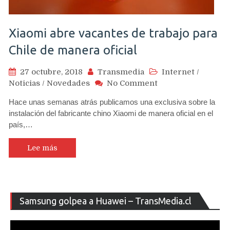
Xiaomi abre vacantes de trabajo para
Chile de manera oficial
27 octubre, 2018
Transmedia
Internet
/
on
Noticias
/
Novedades
No Comment
Xiaomi
Hace unas semanas atrás publicamos una exclusiva sobre la
abre
instalación del fabricante chino Xiaomi de manera oficial en el
vacantes
país,…
de
trabajo
para
Lee más
Chile
de
manera
oficial
Re
Samsung golpea a Huawei – TransMedia.cl
de
ví