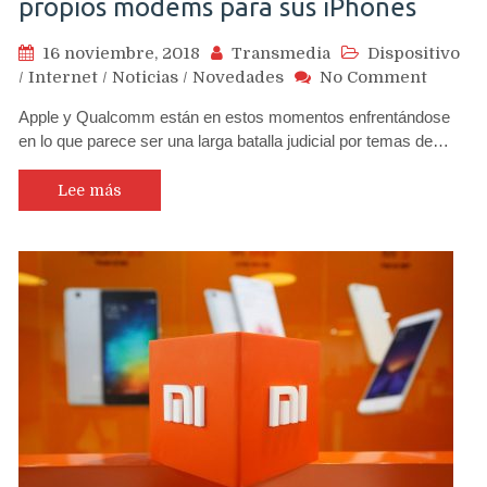
propios modems para sus iPhones
16 noviembre, 2018
Transmedia
Dispositivo
on
/
Internet
/
Noticias
/
Novedades
No Comment
Apple
Apple y Qualcomm están en estos momentos enfrentándose
planea
en lo que parece ser una larga batalla judicial por temas de…
presci
de
Qualc
Lee más
e
Intel
y
fabrica
sus
propio
modem
para
sus
iPhone