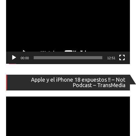
00:00
12:51
Re
Apple y el iPhone 18 expuestos !! – Not
de
Podcast – TransMedia
ví