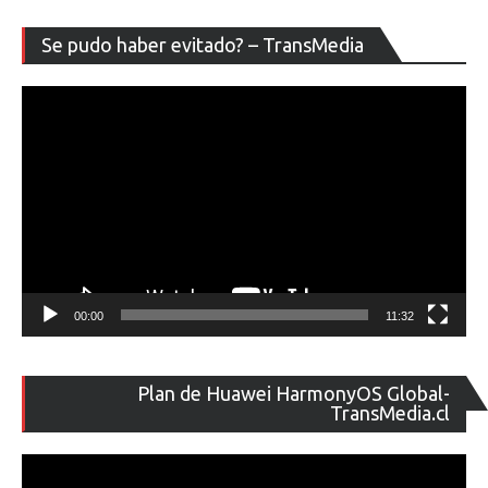
Re
Se pudo haber evitado? – TransMedia
de
ví
00:00
11:32
Re
Plan de Huawei HarmonyOS Global-
de
TransMedia.cl
ví