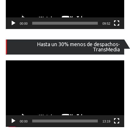
00:00
09:52
Re
Hasta un 30% menos de despachos-
de
TransMedia
ví
00:00
13:19