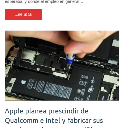
esperaba, y donde el empleo en general…
y
Lime
buscan
Lee más
profesionales
para
importantes
puestos
de
trabajo
en
Chile
Apple planea prescindir de
Qualcomm e Intel y fabricar sus