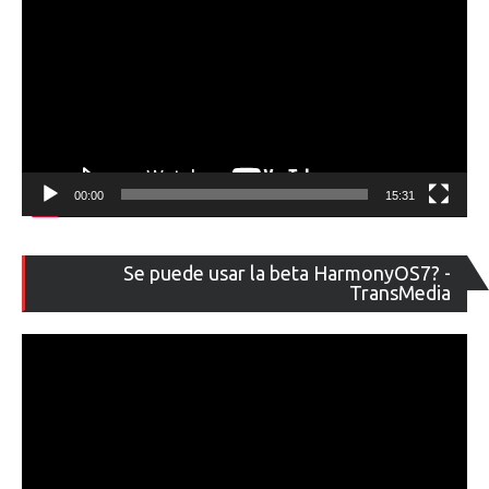
00:00
15:31
Re
Se puede usar la beta HarmonyOS7? -
de
TransMedia
ví