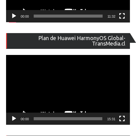
00:00
11:32
Re
Plan de Huawei HarmonyOS Global-
de
TransMedia.cl
ví
00:00
15:31