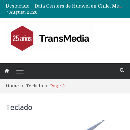
Destacado :
Data Centers de Huawei en Chile, México, Brasil,Perú y Argentina podrían verse afectados por arremetida de EE.UU
7 August, 2026
Fabricantes suben precios de teléfonos y ganan más dinero en un mercado donde Xiaomi alerta por no mejorar ventas
Home
Teclado
Page 2
Teclado