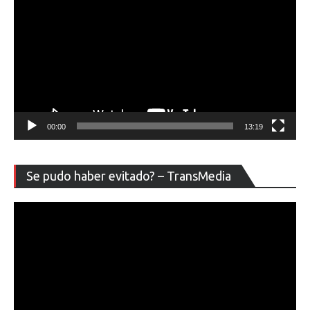
00:00
13:19
Re
Se pudo haber evitado? – TransMedia
de
ví