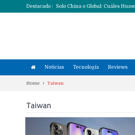
Destacado :
Noticias
Tecnología
Reviews
Home
Taiwan
Taiwan