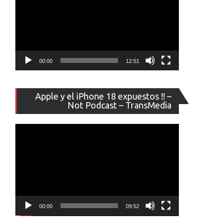
00:00
12:51
Reproducto
Apple y el iPhone 18 expuestos !! –
de
Not Podcast – TransMedia
vídeo
00:00
09:52