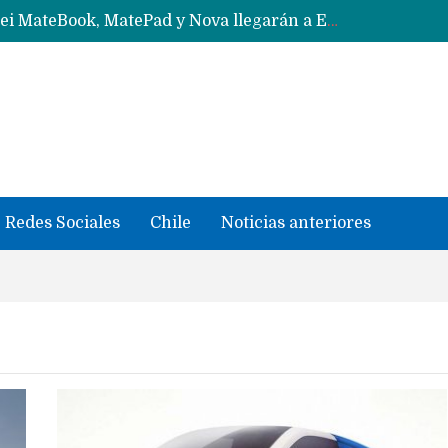
Solo China o Global: Cuáles Huawei MateBook, MatePad y Nova llegarán a Europa y LATAM?
Data Centers de Huawei en Chile, México, Brasil,Perú y Argentina podrían verse afectados por arremetida de EE.UU
Fabricantes suben precios de teléfonos y ganan más dinero en un mercado donde Xiaomi alerta por no mejorar ventas
Redes Sociales
Chile
Noticias anteriores