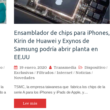
Ensamblador de chips para iPhones,
d
Kirin de Huawei y Exynos de
Samsung podría abrir planta en
EE.UU
vo
/
19 enero, 2020
Transmedia
Dispositivo
/
Exclusivas
/
Filtrados
/
Internet
/
Noticias
/
Novedades
 la
TSMC, la empresa taiwanesa que fabrica los chips de la
do a
serie A para los iPhones y iPads de Apple, y…
Lee más