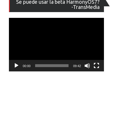
Se puede usar la beta HarmonyOS7?
de
-TransMedia
vídeo
00:00
09:42