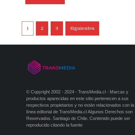
Navegación
1
2
3
Siguientes
de
entradas
© Copyright 2002 - 2024 - TransMedia.cl - Marcas y
productos aparecidas en este sitio pertenecen a sus
respectivos propietarios y no están relacionados con la
línea editorial de TransMedia.cl Algunos Derechos son
Reservados. Santiago de Chile. Contenido puede ser
reproducido citando la fuente