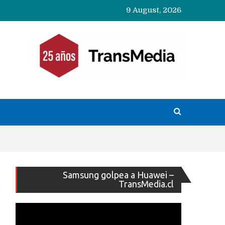
9 August, 2026
Reproducto
Samsung golpea a Huawei –
de
TransMedia.cl
vídeo