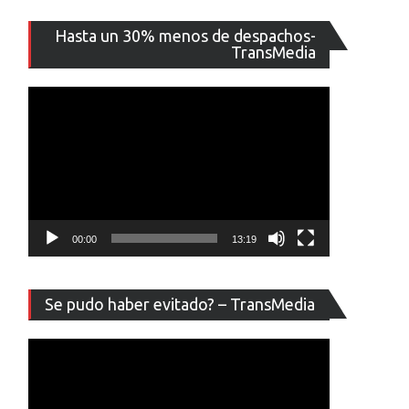
Reproducto
Hasta un 30% menos de despachos-
de
TransMedia
vídeo
00:00
13:19
Reproducto
Se pudo haber evitado? – TransMedia
de
vídeo