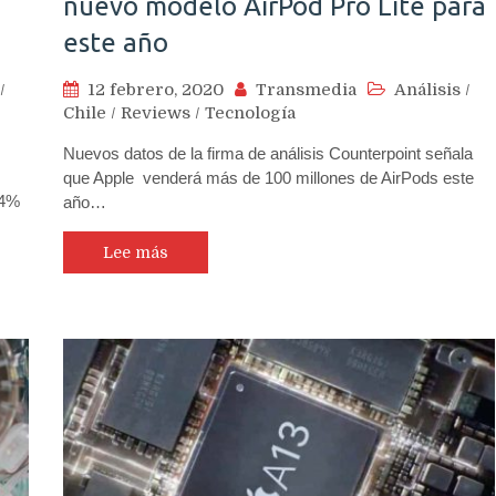
nuevo modelo AirPod Pro Lite para
este año
/
12 febrero, 2020
Transmedia
Análisis
/
Chile
/
Reviews
/
Tecnología
Nuevos datos de la firma de análisis Counterpoint señala
que Apple venderá más de 100 millones de AirPods este
54%
año…
Lee más