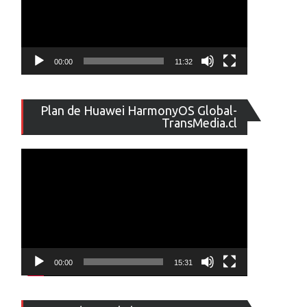
00:00
11:32
Reproducto
Plan de Huawei HarmonyOS Global-
de
TransMedia.cl
vídeo
00:00
15:31
Reproducto