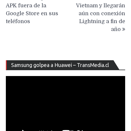
entradas
APK fuera de la
Vietnam y llegarán
Google Store en sus
aún con conexión
teléfonos
Lightning a fin de
año
Re
Samsung golpea a Huawei – TransMedia.cl
de
ví