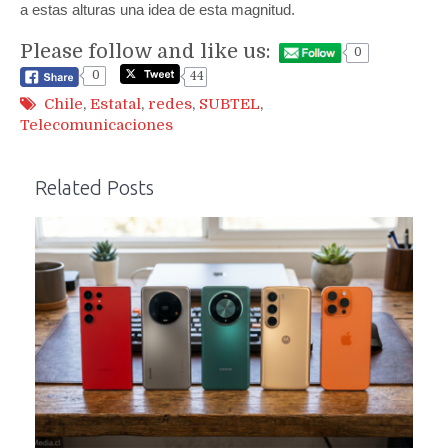
a estas alturas una idea de esta magnitud.
Please follow and like us:
0
0
44
Chile
,
Estatal
,
redes
,
SUBTEL
,
Telecomunicaciones
Related Posts