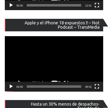
00:00
12:51
Re
Apple y el iPhone 18 expuestos !! – Not
de
Podcast – TransMedia
ví
00:00
09:52
Re
Hasta un 30% menos de despachos-
de