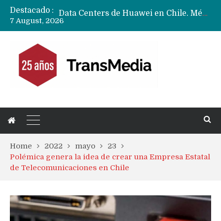
Destacado :
Data Centers de Huawei en Chile, México, Brasil,Perú y Argentina podrían verse afectados por arremetida de EE.UU
7 August, 2026
Fabricantes suben precios de teléfonos y ganan más dinero en un mercado donde Xiaomi alerta por no mejorar ventas
Home
2022
mayo
23
Polémica genera la idea de crear una Empresa Estatal
de Telecomunicaciones en Chile