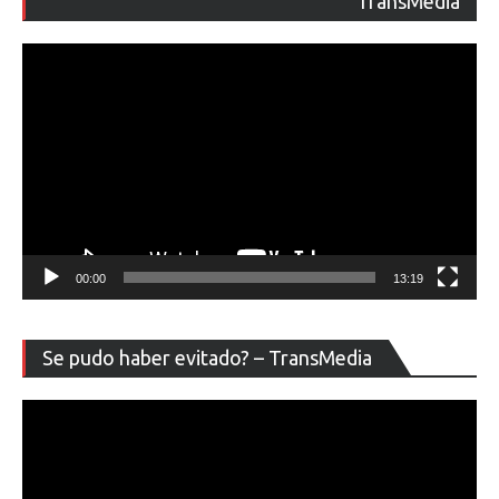
TransMedia
ví
00:00
13:19
Re
Se pudo haber evitado? – TransMedia
de
ví