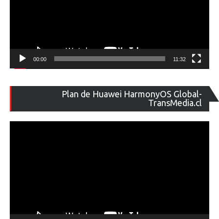
00:00
11:32
Re
Plan de Huawei HarmonyOS Global-
de
TransMedia.cl
ví