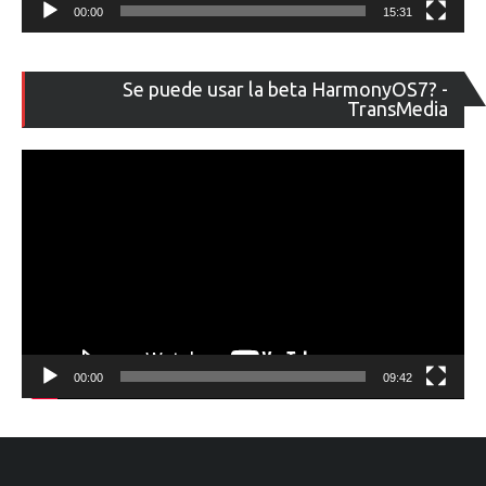
00:00
15:31
Re
Se puede usar la beta HarmonyOS7? -
de
TransMedia
ví
00:00
09:42