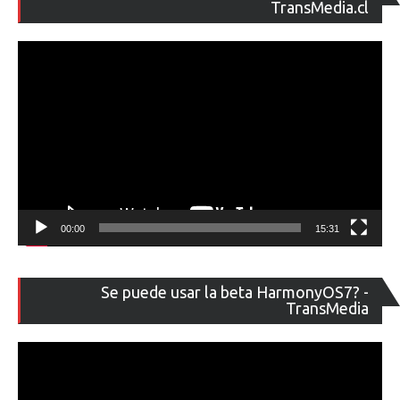
de
TransMedia.cl
ví
00:00
15:31
Re
Se puede usar la beta HarmonyOS7? -
de
TransMedia
ví