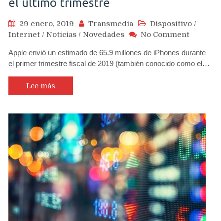
el último trimestre
29 enero, 2019
Transmedia
Dispositivo
/
on
Internet
/
Noticias
/
Novedades
No Comment
Consult
Apple envió un estimado de 65.9 millones de iPhones durante
estima
el primer trimestre fiscal de 2019 (también conocido como el…
que
se
vendier
Lee más
11,4
millone
menos
de
iPhones
en
el
último
trimest