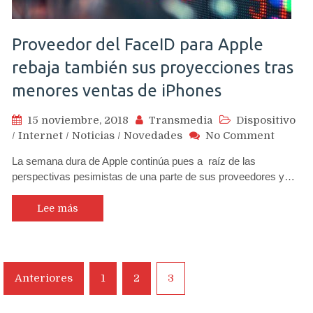
Proveedor del FaceID para Apple
rebaja también sus proyecciones tras
menores ventas de iPhones
15 noviembre, 2018
Transmedia
Dispositivo
on
/
Internet
/
Noticias
/
Novedades
No Comment
Provee
La semana dura de Apple continúa pues a raíz de las
del
perspectivas pesimistas de una parte de sus proveedores y…
FaceID
para
Apple
Lee más
rebaja
tambié
sus
proyec
Navegación
Anteriores
1
2
3
tras
de
menor
ventas