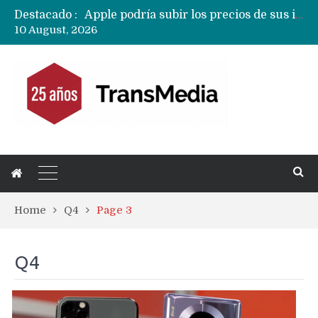
Destacado :
Apple podría subir los precios de sus iPhone 17 a nivel mundial este lunes
10 August, 2026
Samsung anuncia su nuevo sensor ISOCELL HPC de 200MP pero no será usado en el S27 Ultra
TSMC tiene US$ 1.000 millones en chips A20 para los iPhones 18 Pro a la espera de la memoria DRAM
Xiaomi se encuentra en una situación financiera frágil donde el negocio de teléfonos y ganancias «crujen»
Huawei ampliará uso de pantallas OLED de doble capa a todos sus próximos teléfonos y tablets
Próximo Huawei MateBook Fold llegará con versión compacta y con una pantalla externa
Mercado mundial de tablets caen 10% y todas las marcas reducen despachos
Fabricantes suben precios de teléfonos y ganan más dinero en un mercado donde Xiaomi alerta por no mejorar ventas
Apple podría subir los precios de sus iPhone 17 a nivel mundial este lunes
Home
Q4
Page 3
Q4