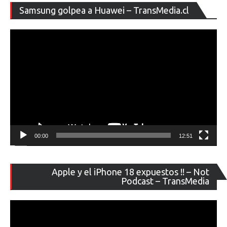
entradas
Re
de
Samsung golpea a Huawei – TransMedia.cl
de
iPhone
ví
00:00
12:51
Re
Apple y el iPhone 18 expuestos !! – Not
de
Podcast – TransMedia
ví