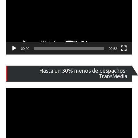
00:00
09:52
Re
Hasta un 30% menos de despachos-
de
TransMedia
ví