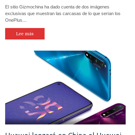
Filtradas
El sitio Gizmochina ha dado cuenta de dos imágenes
carcasas
exclusivas que muestran las carcasas de lo que serían los
de
OnePlus…
OnePlus
7T
y
Lee más
OnePlus
7T
Pro
que
confirman
diferentes
diseños
de
cámaras