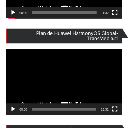
00:00
11:32
Re
Plan de Huawei HarmonyOS Global-
de
TransMedia.cl
ví
00:00
15:31
Re