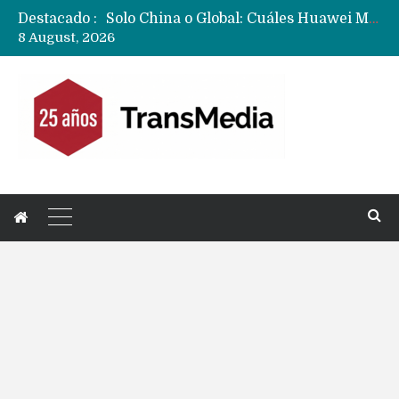
Destacado :
Data Centers de Huawei en Chile, México, Brasil,Perú y Argentina podrían verse afectados por arremetida de EE.UU
8 August, 2026
Fabricantes suben precios de teléfonos y ganan más dinero en un mercado donde Xiaomi alerta por no mejorar ventas