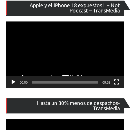
Re
Apple y el iPhone 18 expuestos !! – Not
de
Podcast – TransMedia
ví
00:00
09:52
Re
Hasta un 30% menos de despachos-
de
TransMedia
ví