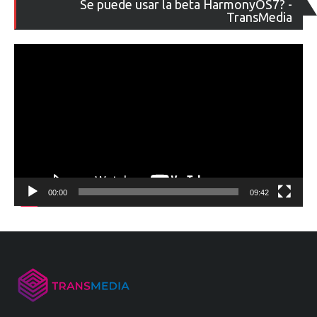
Se puede usar la beta HarmonyOS7? -
de
TransMedia
ví
00:00
09:42