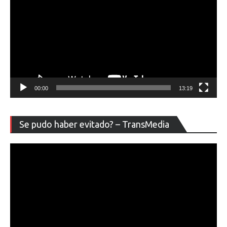
00:00
13:19
Re
Se pudo haber evitado? – TransMedia
de
ví