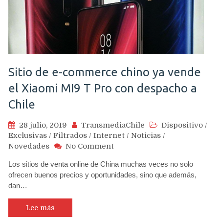
Y9Prime
2020
Sitio de e-commerce chino ya vende
el Xiaomi MI9 T Pro con despacho a
Chile
28 julio, 2019
TransmediaChile
Dispositivo
/
Exclusivas
/
Filtrados
/
Internet
/
Noticias
/
on
Novedades
No Comment
Sitio
Los sitios de venta online de China muchas veces no solo
de
ofrecen buenos precios y oportunidades, sino que además,
e-
dan…
commerce
chino
ya
Lee más
vende