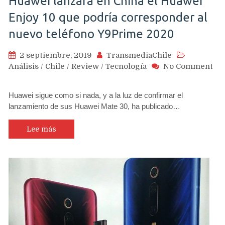
Huawei lanzará en China el Huawei
Enjoy 10 que podría corresponder al
nuevo teléfono Y9Prime 2020
2 septiembre, 2019
TransmediaChile
Análisis
/
Chile
/
Review
/
Tecnología
No Comment
on
Huawei
Huawei sigue como si nada, y a la luz de confirmar el
lanzará
lanzamiento de sus Huawei Mate 30, ha publicado…
en
China
el
Lee más
Huawei
Enjoy
10
que
podría
corresponder
al
nuevo
teléfono