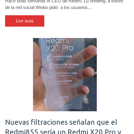
Hace unas semanas el CEO de Redmi, Lu Weibing, a través
:
de la red social Weibo pidió a los usuarios…
Confirmado
Redmi
K20,
Lee más
el
gama
alta
con
triple
cámara
y
Snapdragon
855
ya
llega
Nuevas filtraciones señalan que el
Redmi855 sería un Redmi X20 Pro y