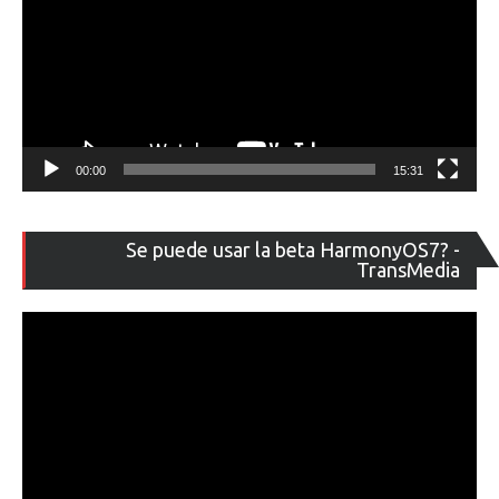
00:00
15:31
Re
Se puede usar la beta HarmonyOS7? -
de
TransMedia
ví