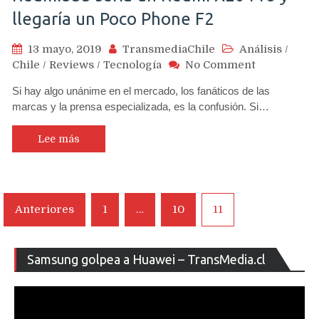
llegaría un Poco Phone F2
13 mayo, 2019
TransmediaChile
Análisis
/
on
Chile
/
Reviews
/
Tecnología
No Comment
Nuevas
Si hay algo unánime en el mercado, los fanáticos de las
filtraciones
marcas y la prensa especializada, es la confusión. Si…
señalan
que
el
Lee más
Redmi855
sería
un
Redmi
Navegación
Anteriores
1
…
10
11
X20
de
Pro
y
entradas
Re
llegaría
Samsung golpea a Huawei – TransMedia.cl
de
un
ví
Poco
Phone
F2