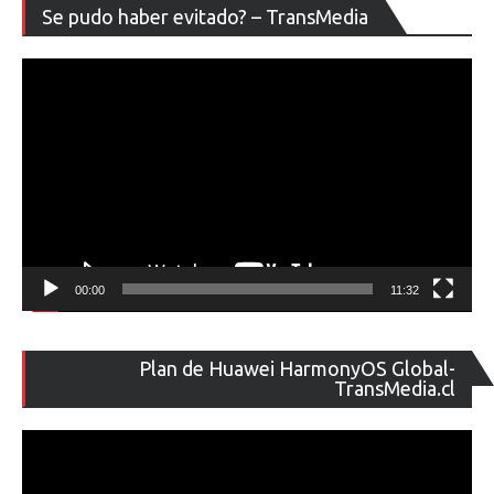
Re
Se pudo haber evitado? – TransMedia
de
ví
00:00
11:32
Re
Plan de Huawei HarmonyOS Global-
de
TransMedia.cl
ví