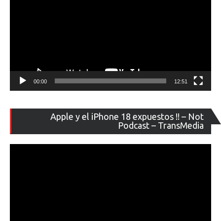
00:00
12:51
Re
Apple y el iPhone 18 expuestos !! – Not
de
Podcast – TransMedia
ví