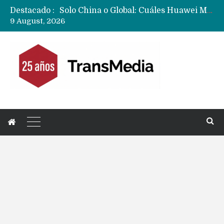
Destacado :
Solo China o Global: Cuáles Huawei MateBook, MatePad y Nova llegarán a Europa y LATAM?
9 August, 2026
Data Centers de Huawei en Chile, México, Brasil,Perú y Argentina podrían verse afectados por arremetida de EE.UU
Fabricantes suben precios de teléfonos y ganan más dinero en un mercado donde Xiaomi alerta por no mejorar ventas