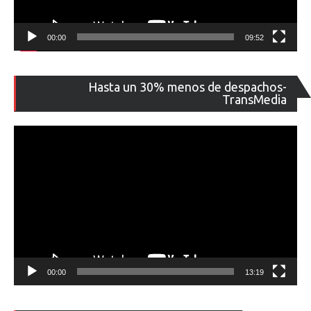
00:00
09:52
Re
Hasta un 30% menos de despachos-
de
TransMedia
ví
00:00
13:19