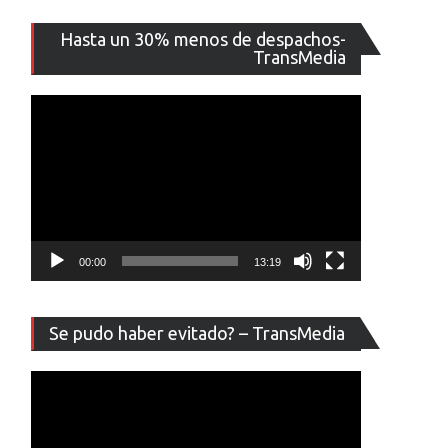
Reproducto
Hasta un 30% menos de despachos-
de
TransMedia
vídeo
00:00
13:19
Reproducto
Se pudo haber evitado? – TransMedia
de
vídeo