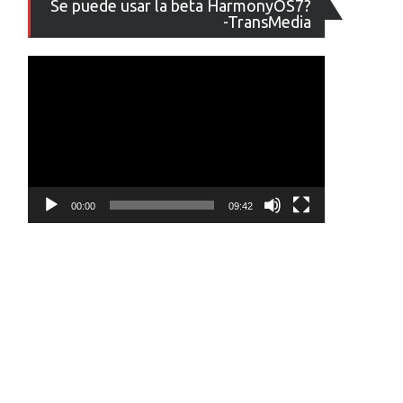
Se puede usar la beta HarmonyOS7?
de
-TransMedia
vídeo
00:00
09:42