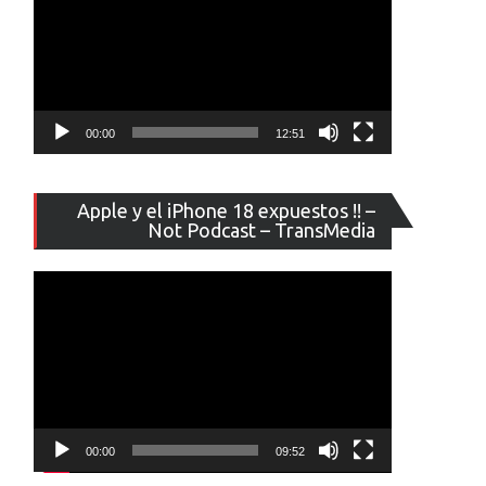
00:00
12:51
Reproducto
Apple y el iPhone 18 expuestos !! –
de
Not Podcast – TransMedia
vídeo
00:00
09:52