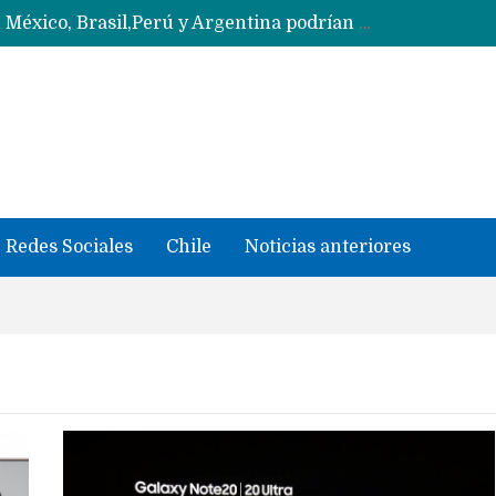
Data Centers de Huawei en Chile, México, Brasil,Perú y Argentina podrían verse afectados por arremetida de EE.UU
Ahora Honor copia diseño de los anillos traseros con pantalla del fabricante Oppo
Masiva filtración del Apple iPhone Fold (Ultra) con todas sus características, precios y opciones
 iPhone según tu uso
Nuevas filtraciones del Mate 90 Pro Max apuntan a potenciar las cámaras y pantalla OLED doble capa
Google acaba definitivamente el truco para pagar con NFC en celulares Xiaomi, Oppo, Vivo y Huawei con ROM china
se llevaron datos confidenciales a OpenAI
Redes Sociales
Chile
Noticias anteriores