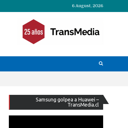
6 August, 2026
Reproducto
Samsung golpea a Huawei –
de
TransMedia.cl
vídeo