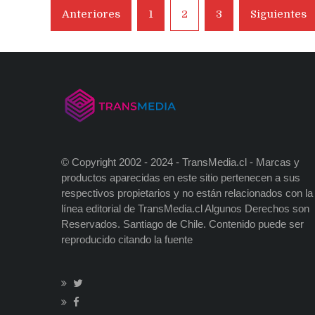
Navegación
Anteriores
1
2
3
Siguientes
de
entradas
© Copyright 2002 - 2024 - TransMedia.cl - Marcas y
productos aparecidas en este sitio pertenecen a sus
respectivos propietarios y no están relacionados con la
línea editorial de TransMedia.cl Algunos Derechos son
Reservados. Santiago de Chile. Contenido puede ser
reproducido citando la fuente