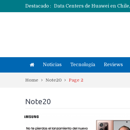
Destacado :
Ecosistema Apple: cómo elegir el
Apple dice que más ex empleados 
Noticias
Tecnología
Reviews
Home
Note20
Page 2
Note20