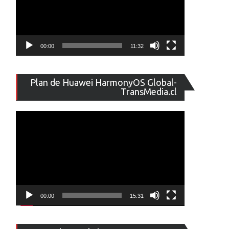
00:00
11:32
Reproducto
Plan de Huawei HarmonyOS Global-
de
TransMedia.cl
vídeo
00:00
15:31
Reproducto