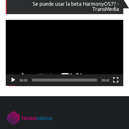
Re
Se puede usar la beta HarmonyOS7? -
de
TransMedia
ví
00:00
09:42