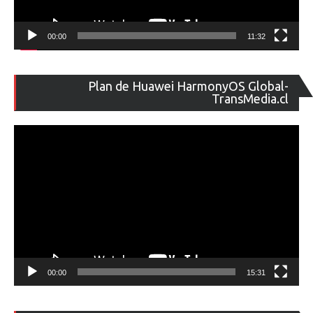
00:00
11:32
Re
Plan de Huawei HarmonyOS Global-
de
TransMedia.cl
ví
00:00
15:31