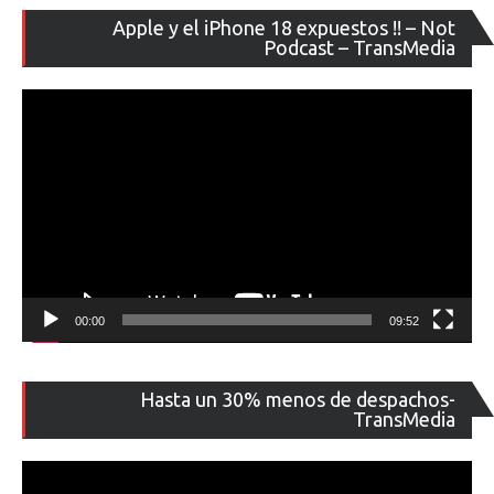
Re
Apple y el iPhone 18 expuestos !! – Not
de
Podcast – TransMedia
ví
00:00
09:52
Re
Hasta un 30% menos de despachos-
de
TransMedia
ví