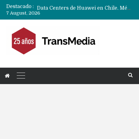
Destacado :
Data Centers de Huawei en Chile, México, Brasil,Perú y Argentina podrían verse afectados por arremetida de EE.UU
7 August, 2026
Fabricantes suben precios de teléfonos y ganan más dinero en un mercado donde Xiaomi alerta por no mejorar ventas